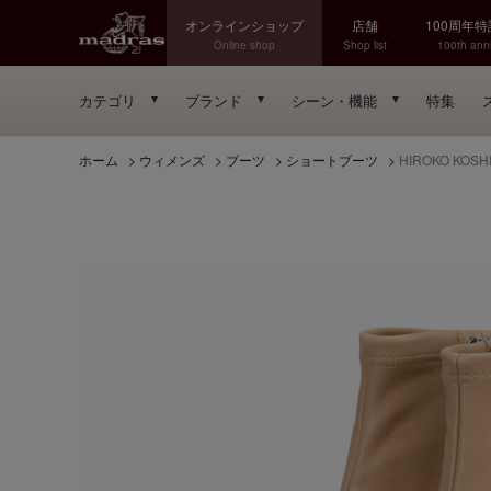
オンラインショップ
店舗
100周年
Online shop
Shop list
100th anni
カテゴリ
ブランド
シーン・機能
特集
ホーム
>
ウィメンズ
>
ブーツ
>
ショートブーツ
>
HIROKO KO