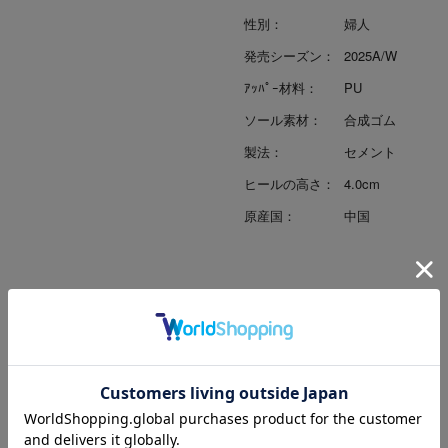
性別：
婦人
発売シーズン：
2025A/W
ｱｯﾊﾟｰ材料：
PU
ソール素材：
合成ゴム
製法：
セメント
ヒールの高さ：
4.0cm
原産国：
中国