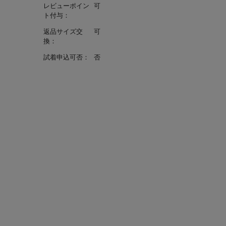
レビューポイン
可
ト付与：
返品サイズ交
可
換：
試着申込可否：
否