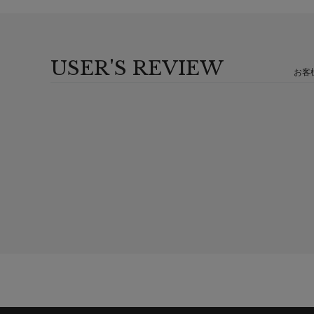
USER'S REVIEW
お客