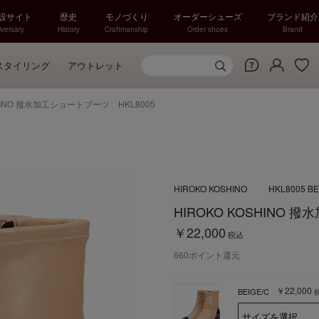
特設サイト
歴史
モノづくり
オーダーシューズ
ブランド紹介
versary
History
Craftmanship
Order shoes
Brand
スタイリング
アウトレット
SHINO 撥水加工ショートブーツ HKL8005
HIROKO KOSHINO
HKL8005 BE
HIROKO KOSHINO 
￥22,000
税込
660
ポイント還元
￥22,000
BEIGE/C