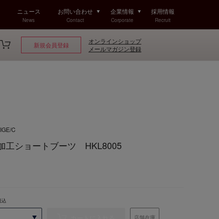
ニュース
お問い合わせ
企業情報
採用情報
News
Contact
Corporate
Recruit
オンラインショップ
新規会員登録
メールマガジン登録
IGE/C
撥水加工ショートブーツ HKL8005
税込
カートに入れる
店舗在庫