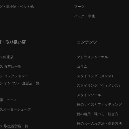
グ・革小物・ベルト他
ブーツ
バッグ・傘他
店・取り扱い店
コンテンツ
ス銀座店
マドラスジャーナル
ス 直営店一覧
コラム
ン コレクション /
スタイリング（メンズ）
ン オン ブルー直営店一覧
スタイリング（ウィメンズ）
メタインソール
報ニュース
靴のサイズとフィッティング
スオーダーシューズ
靴の着用・靴べら・脱ぎ方
靴のお手入れ方法・保管方法
ス 取扱百貨店一覧