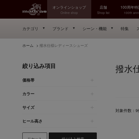
オンラインショップ
店舗
100周年
Online shop
Shop list
100th anni
カテゴリ
ブランド
シーン・機能
特集
ホーム
>
撥水仕様レディースシューズ
絞り込み項目
撥水
価格帯
カラー
サイズ
対象件数：
9
ヒール高さ
リセット
絞り込み検索