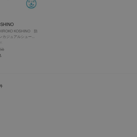
OSHINO
ROKO KOSHINO 防
カジュアルシュー...
CK
税込
込
件