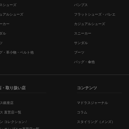
スシューズ
パンプス
ュアルシューズ
フラットシューズ・バレエ
ーカー
カジュアルシューズ
ダル
スニーカー
ツ
サンダル
グ・革小物・ベルト他
ブーツ
バッグ・傘他
店・取り扱い店
コンテンツ
ス銀座店
マドラスジャーナル
ス 直営店一覧
コラム
ン コレクション /
スタイリング（メンズ）
ン オン ブルー直営店一覧