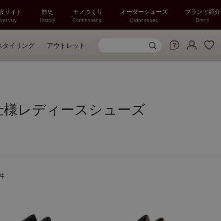
特設サイト
歴史
モノづくり
オーダーシューズ
ブランド紹介
versary
History
Craftmanship
Order shoes
Brand
スタイリング
アウトレット
仕様レディースシューズ
件