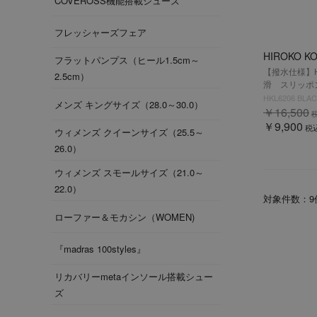
COVEROSS機能搭載シューズ
フレッシャーズフェア
HIROKO K
フラットパンプス（ヒール1.5cm～
【撥水仕様】HI
2.5cm）
滑 スリッポン
HKL6206 BLA
メンズ キングサイズ（28.0～30.0）
￥16,500
￥9,900
税
ウィメンズ クイーンサイズ（25.5～
26.0）
ウィメンズ スモールサイズ（21.0～
22.0）
対象件数：
9
ローファー＆モカシン（WOMEN)
『madras 100styles』
リカバリーmetaインソール搭載シュー
ズ