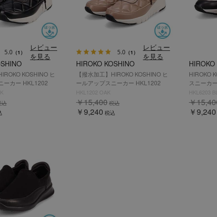
レビュー
レビュー
5.0
5.0
（1）
（1）
を見る
を見る
OSHINO
HIROKO KOSHINO
HIROKO
ROKO KOSHINO ヒ
【撥水加工】HIROKO KOSHINO ヒ
HIROKO
ーカー HKL1202
ールアップスニーカー HKL1202
スニーカー 
CK
HKL1202 OAK
HKL6203 
￥15,400
￥15,40
税込
税込
￥9,240
￥9,240
込
税込