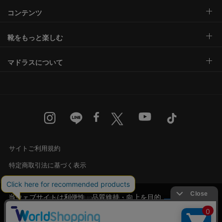
コンテンツ
靴をもっと楽しむ
マドラスについて
サイトご利用規約
特定商取引法に基づく表示
古物営業法に基づく表示
当ウェブサイトは利便性、品質維持・向上を目的
プライバシー規約・個人情報の取り扱い
にCookieを使用しております。詳細は
プライバシ
承諾する
カスタマーハラスメントに対する基本方針
ー規約
をご覧ください。