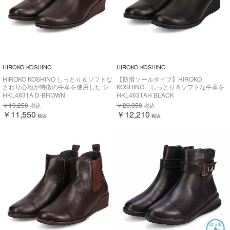
HIROKO KOSHINO
HIROKO KOSHINO
HIROKO KOSHINO しっとり＆ソフトな
【防滑ソールタイプ】HIROKO
さわり心地が特徴の牛革を使用した シ
KOSHINO しっとり＆ソフトな牛革を
ョート丈 サイドゴアブーツ HKL4631
使用した カジュアルショートブーツ
HKL4631A D-BROWN
HKL4631AH BLACK
HKL4630AH
￥19,250
￥20,350
税込
税込
￥11,550
￥12,210
税込
税込