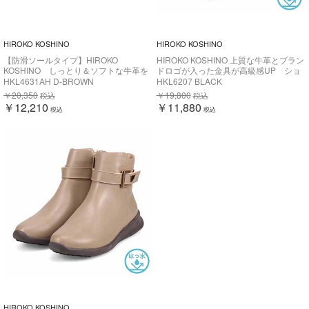
HIROKO KOSHINO
HIROKO KOSHINO
【防滑ソールタイプ】HIROKO
HIROKO KOSHINO 上質な牛革とブラン
KOSHINO しっとり＆ソフトな牛革を
ドロゴが入った金具が高級感UP ショ
使用した カジュアルショートブーツ
ートブーツ HKL6207
HKL4631AH D-BROWN
HKL6207 BLACK
HKL4630AH
￥20,350
￥19,800
税込
税込
￥12,210
￥11,880
税込
税込
HIROKO KOSHINO