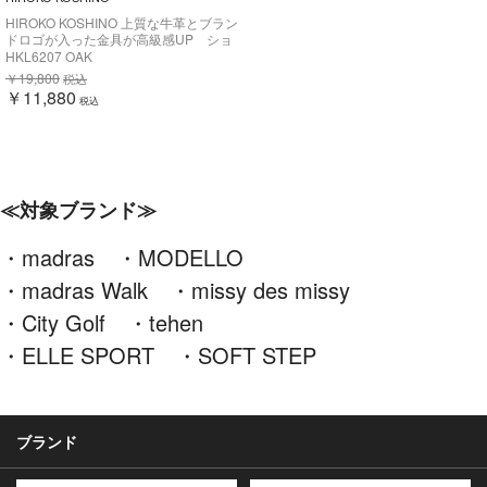
HIROKO KOSHINO 上質な牛革とブラン
ドロゴが入った金具が高級感UP ショ
ートブーツ HKL6207
HKL6207 OAK
￥19,800
税込
￥11,880
税込
≪対象ブランド≫
・
madras
・
MODELLO
・
madras Walk
・
missy des missy
・
City Golf
・
tehen
・
ELLE SPORT
・
SOFT STEP
ブランド