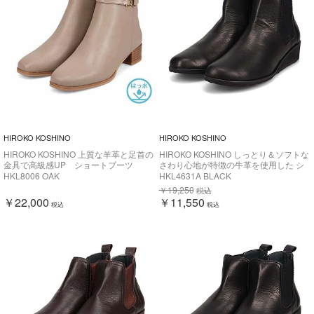
HIROKO KOSHINO
HIROKO KOSHINO
HIROKO KOSHINO 上質な羊革と足首の
HIROKO KOSHINO しっとり＆ソフトな
金具で高級感UP ショートブーツ
さわり心地が特徴の牛革を使用した シ
HKL8006
ョート丈 サイドゴアブーツ HKL4631
HKL8006 OAK
HKL4631A BLACK
￥19,250
税込
￥22,000
￥11,550
税込
税込