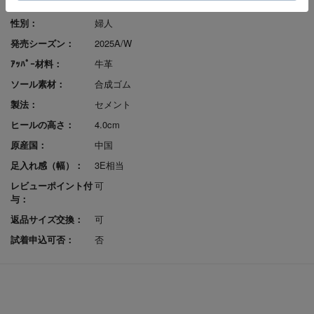
色：
BLACK
性別：
婦人
発売シーズン：
2025A/W
ｱｯﾊﾟｰ材料：
牛革
ソール素材：
合成ゴム
製法：
セメント
ヒールの高さ：
4.0cm
原産国：
中国
足入れ感（幅）：
3E相当
レビューポイント付
可
与：
返品サイズ交換：
可
試着申込可否：
否