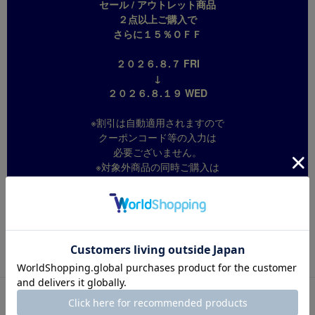
セール / アウトレット商品
２点以上ご購入で
さらに１５％ＯＦＦ
２０２６.８.７ FRI
↓
２０２６.８.１９ WED
※割引は自動適用されますので
クーポンコード等の入力は
必要ございません。
※対象外商品の同時ご購入は
可能ですが割引は対象外です。
※一部返品により１点のご購入になった場合、
割引は取消になります。
商品詳細
商品番号：
HKL6207-BLA-230