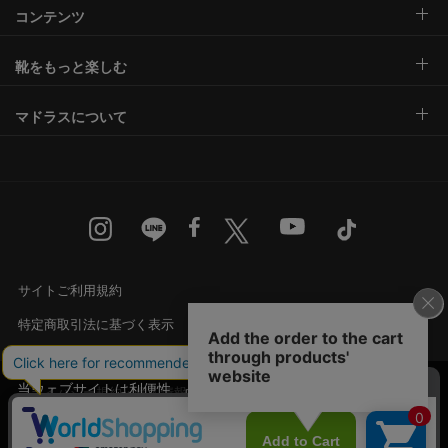
コンテンツ
靴をもっと楽しむ
マドラスについて
サイトご利用規約
特定商取引法に基づく表示
古物営業法に基づく表示
当ウェブサイトは利便性、品質維持・向上を目的
プライバシー規約・個人情報の取り扱い
にCookieを使用しております。詳細は
プライバシ
承諾する
カスタマーハラスメントに対する基本方針
ー規約
をご覧ください。