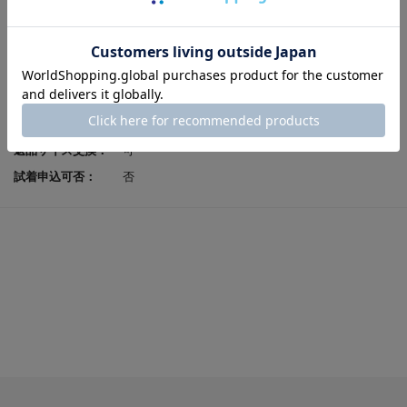
製法：
セメント
ヒールの高さ：
4.0cm
原産国：
日本
足入れ感（幅）：
3E相当
レビューポイント付
可
与：
返品サイズ交換：
可
試着申込可否：
否