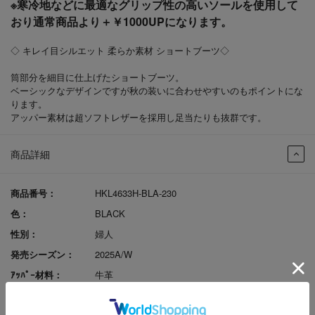
※寒冷地などに最適なグリップ性の高いソールを使用して
おり通常商品より＋￥1000UPになります。
◇ キレイ目シルエット 柔らか素材 ショートブーツ◇
筒部分を細目に仕上げたショートブーツ。
ベーシックなデザインですが秋の装いに合わせやすいのもポイントにな
ります。
アッパー素材は超ソフトレザーを採用し足当たりも抜群です。
商品詳細
商品番号：
HKL4633H-BLA-230
色：
BLACK
性別：
婦人
発売シーズン：
2025A/W
ｱｯﾊﾟｰ材料：
牛革
ソール素材：
合成ゴム