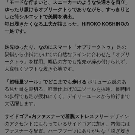
「モードな佇まいと、スニーカーのような快適さを両立」
ゆったり履けるオブリークトゥでありながら、すっきりと
した筒シルエットで美脚を演出。
毎日履きたくなる工夫が詰まった、HIROKO KOSHINOの
一足です。
足先ゆったり、なのにスマート「オブリークトゥ」
足の
親指から小指にかけての自然なラインに合わせた「オブリ
ークトゥ」を採用。幅広の方でも指先が締め付けられず、
大変軽くソフトな履き心地です。
「超軽量ソール」でどこまでも歩ける
ボリューム感のあ
る見た目を裏切る、軽量仕上げ加工ソールを採用。長時間
の歩行でも足が疲れにくく、デイリーユースから旅行まで
大活躍します。
サイドゴア×内ファスナーで着脱ストレスフリー
デザイン
のアクセントにもなっているサイドゴアに加え、内側には
ファスナーを配置。ハーフブーツにありがちな「脱ぎ履き