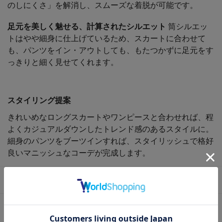
のしにくさ」を解消し、スムーズな着脱が可能です。
足元を美しく魅せる、計算されたシルエット
筒シルエッ
トはやや細身に仕上げているため、スカートに合わせて
も、パンツをイン・アウトしても、もたつかずに足元をす
っきりと細く見せてくれます。
スタイリング提案
きれいめなロングスカートやワンピースと合わせれば、程
よくカジュアルダウンしたトレンド感のあるスタイルに。
細身のパンツをブーツインすれば、スタイリッシュで格好
良いマニッシュなコーデが完成します。
商品詳細
商品番号：
HKL1039-BLA-230
色：
BLACK