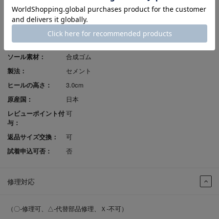
性別：
婦人
発売シーズン：
2025A/W
ｱｯﾊﾟｰ材料：
牛革
ソール素材：
合成ゴム
製法：
セメント
ヒールの高さ：
3.0cm
原産国：
日本
レビューポイント付
可
与：
返品サイズ交換：
可
試着申込可否：
否
修理対応
（〇-修理可、△-代替部品修理、Ｘ-不可）