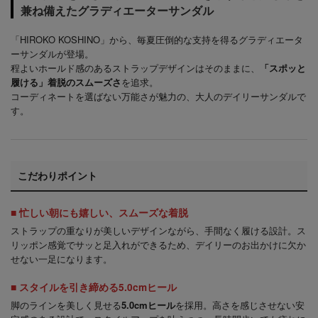
兼ね備えたグラディエーターサンダル
「HIROKO KOSHINO」から、毎夏圧倒的な支持を得るグラディエータ
ーサンダルが登場。
程よいホールド感のあるストラップデザインはそのままに、
「スポッと
履ける」着脱のスムーズさ
を追求。
コーディネートを選ばない万能さが魅力の、大人のデイリーサンダルで
す。
こだわりポイント
■ 忙しい朝にも嬉しい、スムーズな着脱
ストラップの重なりが美しいデザインながら、手間なく履ける設計。ス
リッポン感覚でサッと足入れができるため、デイリーのお出かけに欠か
せない一足になります。
■ スタイルを引き締める5.0cmヒール
脚のラインを美しく見せる
5.0cmヒール
を採用。高さを感じさせない安