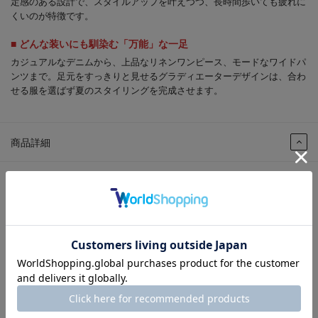
定感のある設計で、スタイルアップを叶えつつ、長時間歩いても疲れに
くいのが特徴です。
■ どんな装いにも馴染む「万能」な一足
カジュアルなデニムから、上品なリネンワンピース、モードなワイドパ
ンツまで。足元をすっきりと見せるグラディエーターデザインは、合わ
せる服を選ばず夏のスタイリングを完成させます。
商品詳細
商品番号：
HKL9001-BLA-230
色：
BLACK
性別：
婦人
発売シーズン：
2026S/S
ｱｯﾊﾟｰ材料：
PU
ソール素材：
合成底
製法：
セメント