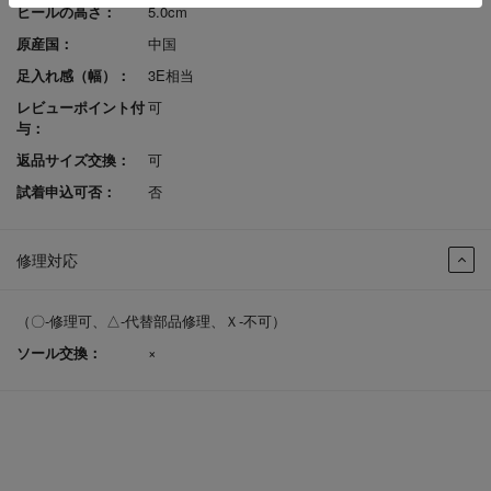
ヒールの高さ：
5.0cm
原産国：
中国
足入れ感（幅）：
3E相当
レビューポイント付
可
与：
返品サイズ交換：
可
試着申込可否：
否
修理対応
（〇-修理可、△-代替部品修理、Ｘ-不可）
ソール交換：
×