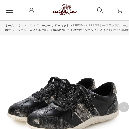
ホーム
>
ウィメンズ
>
スニーカー
>
ローカット
>
HIROKO KOSHINO レースアップスニーカ
ホーム
>
シーン・スタイルで探す（WOMEN）
>
お出かけ・ショッピング
>
HIROKO KOS