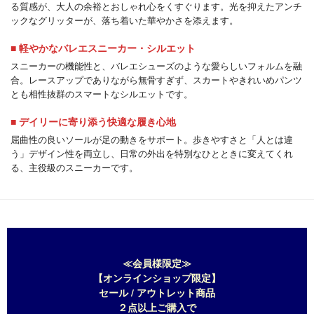
る質感が、大人の余裕とおしゃれ心をくすぐります。光を抑えたアンチ
ックなグリッターが、落ち着いた華やかさを添えます。
■ 軽やかなバレエスニーカー・シルエット
スニーカーの機能性と、バレエシューズのような愛らしいフォルムを融
合。レースアップでありながら無骨すぎず、スカートやきれいめパンツ
とも相性抜群のスマートなシルエットです。
■ デイリーに寄り添う快適な履き心地
屈曲性の良いソールが足の動きをサポート。歩きやすさと「人とは違
う」デザイン性を両立し、日常の外出を特別なひとときに変えてくれ
る、主役級のスニーカーです。
≪会員様限定≫
【オンラインショップ限定】
セール / アウトレット商品
２点以上ご購入で