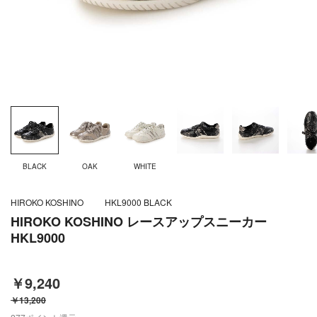
BLACK
OAK
WHITE
HIROKO KOSHINO
HKL9000 BLACK
HIROKO KOSHINO レースアップスニーカー
HKL9000
￥9,240
￥13,200