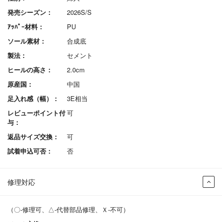
発売シーズン：
2026S/S
ｱｯﾊﾟｰ材料：
PU
ソール素材：
合成底
製法：
セメント
ヒールの高さ：
2.0cm
原産国：
中国
足入れ感（幅）：
3E相当
レビューポイント付
可
与：
返品サイズ交換：
可
試着申込可否：
否
修理対応
（〇-修理可、△-代替部品修理、Ｘ-不可）