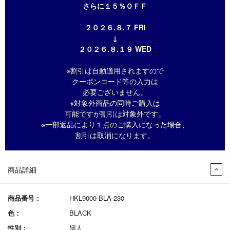
さらに１５％ＯＦＦ
２０２６.８.７ FRI
↓
２０２６.８.１９ WED
※割引は自動適用されますので
クーポンコード等の入力は
必要ございません。
※対象外商品の同時ご購入は
可能ですが割引は対象外です。
※一部返品により１点のご購入になった場合、
割引は取消になります。
商品詳細
商品番号：
HKL9000-BLA-230
色：
BLACK
性別：
婦人