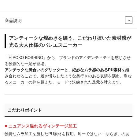
商品説明
アンティークな煌めきを纏う。こだわり抜いた素材感が
光る大人仕様のバレエスニーカー
「HIROKO KOSHINO」から、ブランドのアイデンティティを感じさせ
る独創的な一足が登場。
アンチックな風合いのグリッター
と、
絶妙なムラ感のあるPU素材
を組
み合わせることで、履き慣らしたような奥行きのある表情を演出。単な
るスニーカーの枠を超えた、モードで洗練された足元を叶えます。
こだわりポイント
■ ニュアンス溢れるヴィンテージ加工
独特なムラ加工を施したPU素材を採用。均一ではない「ゆらぎ」のあ