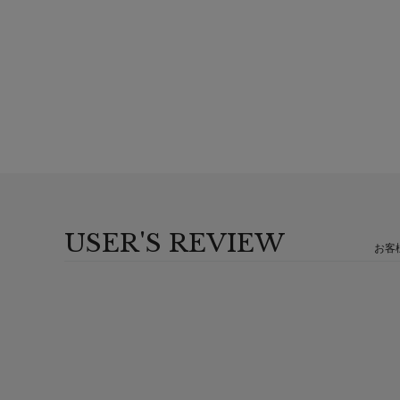
USER'S REVIEW
お客