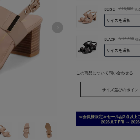
￥16,500
BEIGE
税
￥16,500
BLACK
税
この商品について問い合わせる
サイズ選びのポイン
≪会員様限定≫セール品2点以上ご
2026.8.7 FRI ～ 202