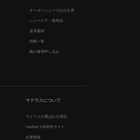
オーダーシューズお仕立券
シューケア・靴用品
皮革素材
特集一覧
靴の修理申し込み
マドラスについて
マドラスが選ばれる理由
madras 100周年サイト
企業情報