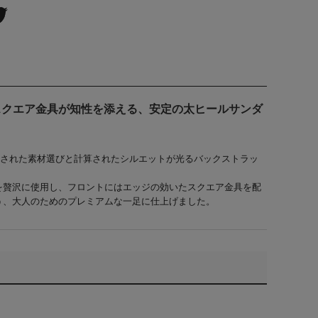
スクエア金具が知性を添える、安定の太ヒールサンダ
ら、厳選された素材選びと計算されたシルエットが光るバックストラッ
を贅沢に使用し、フロントにはエッジの効いた
スクエア金具
を配
う、大人のためのプレミアムな一足に仕上げました。