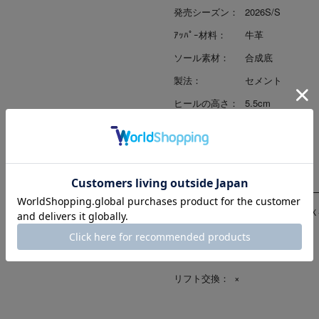
発売シーズン：
2026S/S
ｱｯﾊﾟｰ材料：
牛革
ソール素材：
合成底
製法：
セメント
ヒールの高さ：
5.5cm
原産国：
中国
修理対応
（〇-修理可、△-代替部品修理、Ｘ
ソール交換：
×
ヒール交換：
×
リフト交換：
×