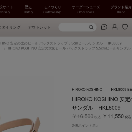
特設サイト
歴史
モノづくり
オーダーシューズ
ブランド紹介
versary
History
Craftmanship
Order shoes
Brand
スタイリング
アウトレット
KOSHINO 安定の太めヒール バックストラップ 5.5cmヒールサンダル HKL8009
）
>
HIROKO KOSHINO 安定の太めヒール バックストラップ 5.5cmヒールサンダル 
HIROKO KOSHINO
HKL8009 BE
HIROKO KOSHINO
サンダル HKL8009
￥16,500
￥11,550
税込
税込
346
ポイント還元