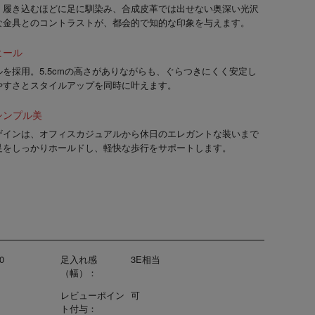
。履き込むほどに足に馴染み、合成皮革では出せない奥深い光沢
な金具とのコントラストが、都会的で知的な印象を与えます。
ヒール
ル
を採用。5.5cmの高さがありながらも、ぐらつきにくく安定し
やすさとスタイルアップを同時に叶えます。
シンプル美
ザインは、オフィスカジュアルから休日のエレガントな装いまで
足をしっかりホールドし、軽快な歩行をサポートします。
0
足入れ感
3E相当
（幅）：
レビューポイン
可
ト付与：