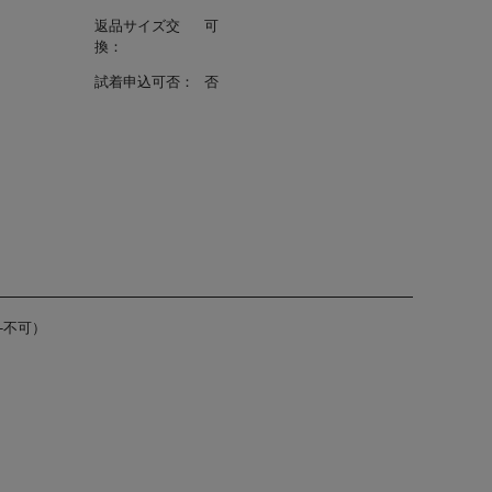
返品サイズ交
可
換：
試着申込可否：
否
-不可）