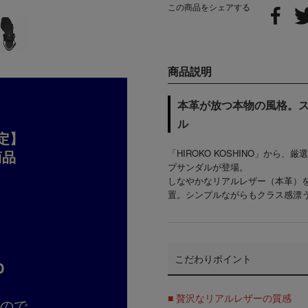
この商品をシェアする
商品説明
本革が放つ本物の風格。
ル
定】
商品
「HIROKO KOSHINO」か
プサンダルが登場。
しなやかな
リアルレザー（本革）
置。シンプルながらもクラス感漂
こだわりポイント
D
■ 贅沢なリアルレザーの質感
すので