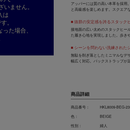
アッパーには質の高い
本革
を採用
ざいません。
と高級感を楽しめます。スクエア
入は
です。
■ 抜群の安定感を誇るスタック
なった場合、
接地面の広い
太めのスタックヒー
た履き心地を実現しました。歩き
。
■ シーンを問わない洗練された
無駄を削ぎ落としたミニマルなデ
幅広く対応。バックストラップが
商品詳細
商品番号：
HKL8009-BEG-23
色：
BEIGE
性別：
婦人