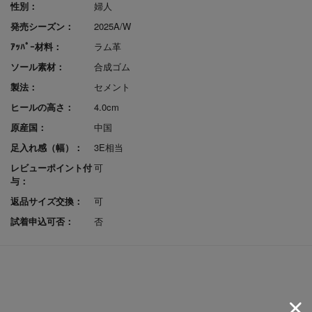
性別：
婦人
発売シーズン：
2025A/W
ｱｯﾊﾟｰ材料：
ラム革
ソール素材：
合成ゴム
製法：
セメント
ヒールの高さ：
4.0cm
原産国：
中国
足入れ感（幅）：
3E相当
レビューポイント付
可
与：
返品サイズ交換：
可
試着申込可否：
否