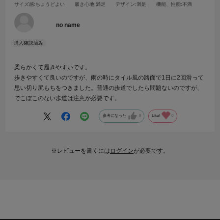
サイズ感
:ちょうどよい
履き心地
:満足
デザイン
:満足
機能、性能
:不満
no name
柔らかくて履きやすいです。
歩きやすくて良いのですが、雨の時にタイル風の路面で1日に2回滑って
思い切り尻もちをつきました。普通の歩道でしたら問題ないのですが、
でこぼこのない歩道は注意が必要です。
参考になった
0
Like!
0
※レビューを書くには
ログイン
が必要です。