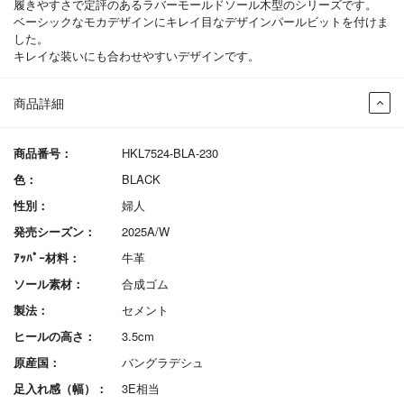
履きやすさで定評のあるラバーモールドソール木型のシリーズです。
ベーシックなモカデザインにキレイ目なデザインパールビットを付けま
した。
キレイな装いにも合わせやすいデザインです。
商品詳細
商品番号：
HKL7524-BLA-230
色：
BLACK
性別：
婦人
発売シーズン：
2025A/W
ｱｯﾊﾟｰ材料：
牛革
ソール素材：
合成ゴム
製法：
セメント
ヒールの高さ：
3.5cm
原産国：
バングラデシュ
足入れ感（幅）：
3E相当