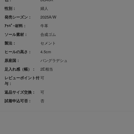
性別：
婦人
発売シーズン：
2025A/W
ｱｯﾊﾟｰ材料：
牛革
ソール素材：
合成ゴム
製法：
セメント
ヒールの高さ：
4.5cm
原産国：
バングラデシュ
足入れ感（幅）：
2E相当
レビューポイント付
可
与：
返品サイズ交換：
可
試着申込可否：
否