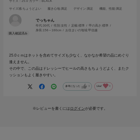
サイズ：25.0
カラー：BLACK
サイズ感
:ちょうどよい
履き心地
:満足
デザイン
:満足
機能、性能
:満足
でっちゃん
年代:
30代
性別:
女性
足幅:
標準
甲の高さ:
標準
身長:
156～160cm
お住まいの地域:
甲信越
25.0ｃｍはネットを含めてサイズも少なく、なかなか希望の品にめぐり
逢えません。
その中で、この品はドレッシーでヒールの高さもちょうどよく、またク
ッションもよく履きやすい。
参考になった
0
Like!
0
※レビューを書くには
ログイン
が必要です。