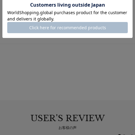
足入れ感（幅）：
2E相当
レビューポイント付
可
与：
返品サイズ交換：
可
試着申込可否：
否
USER'S REVIEW
お客様の声