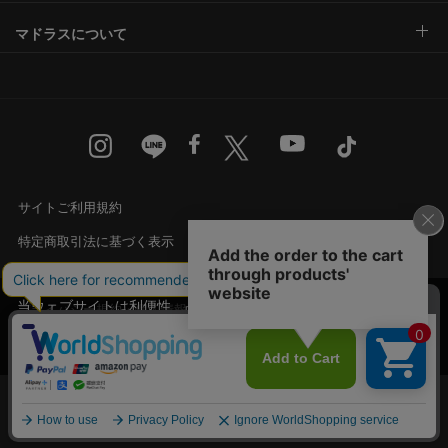
マドラスについて
サイトご利用規約
特定商取引法に基づく表示
古物営業法に基づく表示
当ウェブサイトは利便性、品質維持・向上を目的
プライバシー規約・個人情報の取り扱い
にCookieを使用しております。詳細は
プライバシ
承諾する
カスタマーハラスメントに対する基本方針
ー規約
をご覧ください。
Language
English
中文
© Madras Inc. All rights reserved.