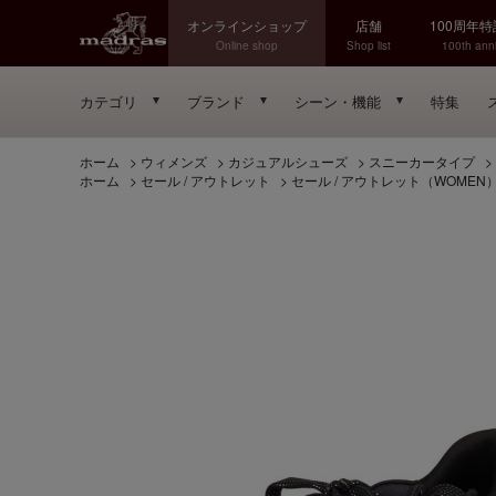
オンラインショップ
店舗
100周年
Online shop
Shop list
100th anni
カテゴリ
ブランド
シーン・機能
特集
ホーム
>
ウィメンズ
>
カジュアルシューズ
>
スニーカータイプ
>
ホーム
>
セール / アウトレット
>
セール / アウトレット（WOMEN