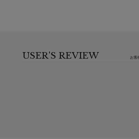
USER'S REVIEW
お客