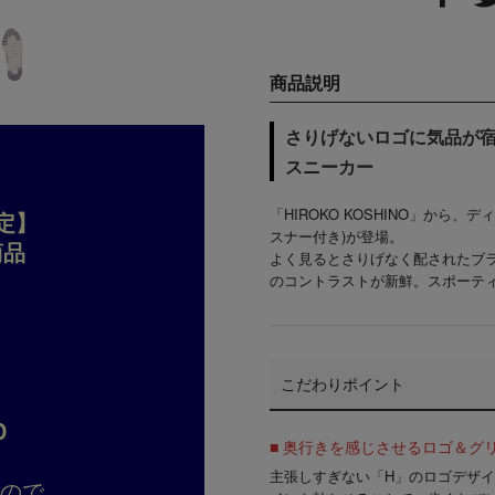
商品説明
さりげないロゴに気品が
スニーカー
「HIROKO KOSHINO」か
定】
スナー付き)が登場。
商品
よく見ると
さりげなく配されたブ
のコントラストが新鮮。スポーテ
こだわりポイント
D
■ 奥行きを感じさせるロゴ＆グ
主張しすぎない「H」のロゴデザ
すので