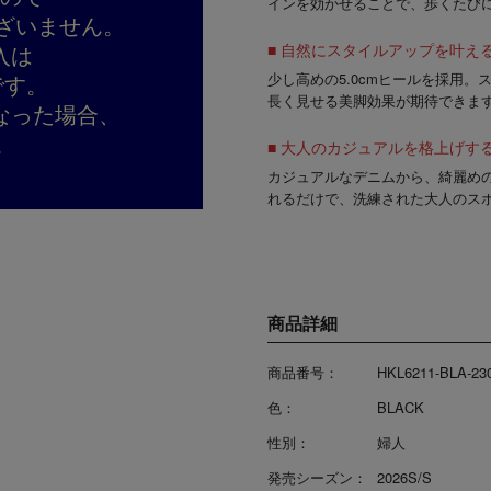
インを効かせることで、歩くたび
ざいません。
入は
■ 自然にスタイルアップを叶える5
です。
少し高めの
5.0cmヒール
を採用。
長く見せる美脚効果が期待できま
なった場合、
。
■ 大人のカジュアルを格上げす
カジュアルなデニムから、綺麗め
れるだけで、洗練された大人のス
商品詳細
商品番号：
HKL6211-BLA-23
色：
BLACK
性別：
婦人
発売シーズン：
2026S/S