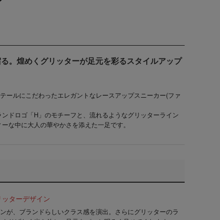
宿る。煌めくグリッターが足元を彩るスタイルアップ
ら、ディテールにこだわったエレガントなレースアップスニーカー(ファ
ランドロゴ「H」
のモチーフと、流れるような
グリッターライン
ィーな中に大人の華やかさを添えた一足です。
リッターデザイン
インが、ブランドらしいクラス感を演出。さらにグリッターのラ