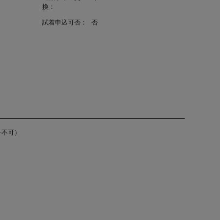
換：
試着申込可否：
否
-不可）