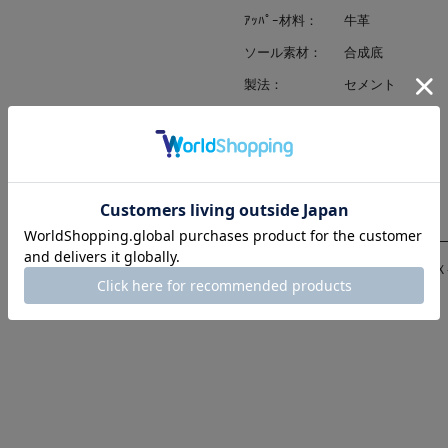
ｱｯﾊﾟｰ材料：
牛革
ソール素材：
合成底
製法：
セメント
ヒールの高さ：
5.0cm
原産国：
中国
修理対応
（〇-修理可、△-代替部品修理、Ｘ
ソール交換：
×