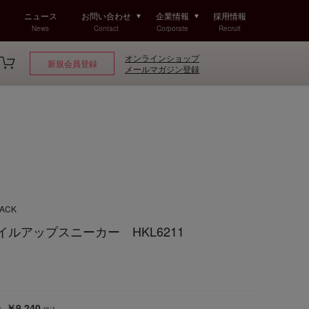
ニュース
お問い合わせ
企業情報
採用情報
News
Contact
Corporate
Recruit
オンラインショップ
新規会員登録
メールマガジン登録
LACK
スタイルアップスニーカー HKL6211
￥9,240
込