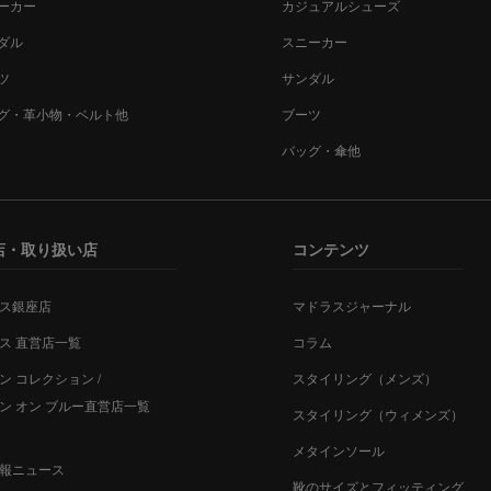
ーカー
カジュアルシューズ
ダル
スニーカー
ツ
サンダル
グ・革小物・ベルト他
ブーツ
バッグ・傘他
店・取り扱い店
コンテンツ
ス銀座店
マドラスジャーナル
ス 直営店一覧
コラム
ン コレクション /
スタイリング（メンズ）
ン オン ブルー直営店一覧
スタイリング（ウィメンズ）
メタインソール
報ニュース
靴のサイズとフィッティング