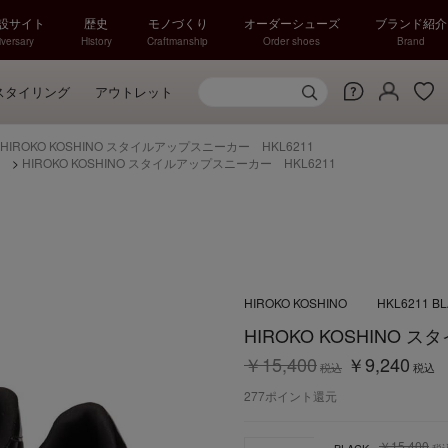
特設サイト
歴史
モノづくり
オーダーシューズ
ブランド紹介
versary
History
Craftmanship
Order shoes
Brand
スタイリング
アウトレット
HIROKO KOSHINO スタイルアップスニーカー HKL6211
）
>
HIROKO KOSHINO スタイルアップスニーカー HKL6211
HIROKO KOSHINO
HKL6211 B
HIROKO KOSHINO 
￥15,400
￥9,240
税込
税込
277
ポイント還元
￥15,400
BLACK
税