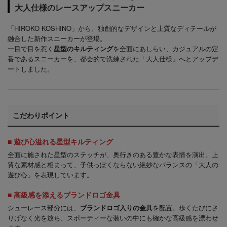
大人仕様のレースアップスニーカー
「HIROKO KOSHINO」から、独創的なデザインと上質なディテールが
融合した新作スニーカーが登場。
一目で目を惹く
星型のキルティング
を全面にあしらい、カジュアルの定
番であるスニーカーを、都会的で洗練された「大人仕様」へとアップデ
ートしました。
こだわりポイント
■ 遊び心溢れる星型キルティング
全面に施された星型のステッチが、奥行きのある豊かな表情を演出。上
質な素材感と相まって、子供っぽくならない絶妙なバランスの「大人の
遊び心」を表現しています。
■ 高級感を添えるブランドロゴ金具
シューレース部分には、
ブランドロゴ入りの金具
を配置。歩くたびにさ
りげなく光を放ち、スポーティーな装いの中にも確かな高級感を漂わせ