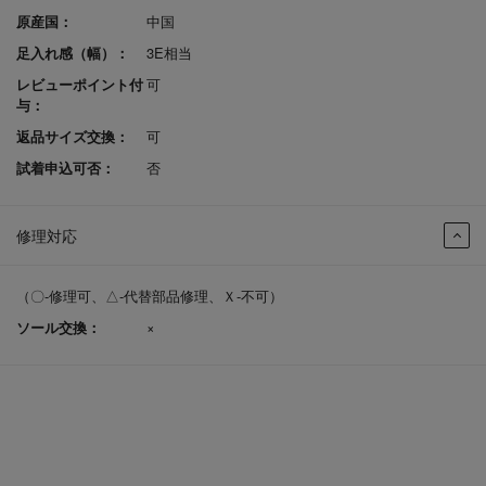
原産国：
中国
足入れ感（幅）：
3E相当
レビューポイント付
可
与：
返品サイズ交換：
可
試着申込可否：
否
修理対応
（〇-修理可、△-代替部品修理、Ｘ-不可）
ソール交換：
×