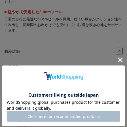
ます。
■ 軽やかで安定した3.0cmソール
日常の歩行に最適な
3.0cmヒール
を採用。程よい厚みがクッション性を
生み出し、長時間のお出かけでも疲れにくい快適な履き心地をサポート
します。
商品詳細
商品番号：
HKL6209-BLA-230
色：
BLACK
性別：
婦人
発売シーズン：
2026S/S
ｱｯﾊﾟｰ材料：
PU×牛革
ソール素材：
合成底
製法：
セメント
ヒールの高さ：
3.0cm