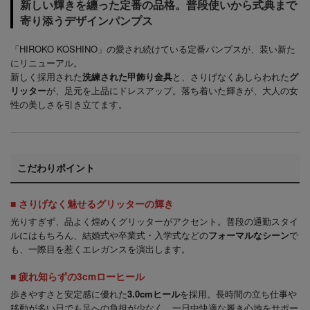
新しい輝きを纏った定番の品格。普段使いから式典まで
寄り添うデザインパンプス
「HIROKO KOSHINO」の愛され続けている定番パンプスが、装い新た
にリニューアル。
新しく採用された
洗練された甲飾り金具
と、さりげなくあしらわれた
グ
リッター
が、足元を上品にドレスアップ。落ち着いた輝きが、大人の女
性の美しさを引き立てます。
こだわりポイント
■ さりげなく魅せるグリッターの輝き
光りすぎず、品よく煌めくグリッターがアクセント。普段の通勤スタイ
ルにはもちろん、結婚式や卒業式・入学式などの
フォーマルなシーン
で
も、一際目を惹くエレガンスを演出します。
■ 疲れ知らずの3cmローヒール
歩きやすさと安定感に優れた
3.0cmヒール
を採用。長時間の立ち仕事や
移動が多い日でも足への負担が少なく、一日中快適な履き心地をサポー