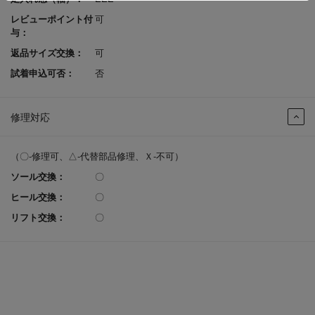
レビューポイント付
可
与：
返品サイズ交換：
可
試着申込可否：
否
修理対応
（〇-修理可、△-代替部品修理、Ｘ-不可）
ソール交換：
〇
ヒール交換：
〇
リフト交換：
〇