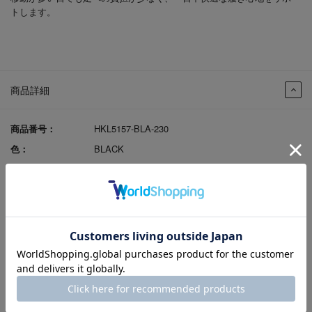
トします。
商品詳細
商品番号：
HKL5157-BLA-230
色：
BLACK
性別：
婦人
発売シーズン：
2026S/S
ｱｯﾊﾟｰ材料：
牛革
ソール素材：
合成底
製法：
セメント
ヒールの高さ：
3.0cm
原産国：
日本
足入れ感（幅）：
EEE