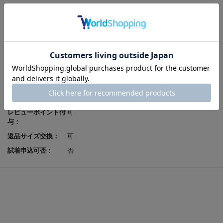
発売シーズン：
2025A/W
ｱｯﾊﾟｰ材料：
牛革
ソール素材：
合成ゴム
製法：
セメント
ヒールの高さ：
6.0cm
原産国：
日本
足入れ感（幅）：
2E相当
レビューポイント付
可
与：
返品サイズ交換：
可
試着申込可否：
否