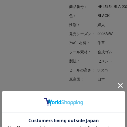
商品番号：
HKL5154-BLA-23
色：
BLACK
性別：
婦人
発売シーズン：
2025A/W
ｱｯﾊﾟｰ材料：
牛革
ソール素材：
合成ゴム
製法：
セメント
ヒールの高さ：
3.0cm
原産国：
日本