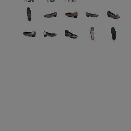
BLACK
D-OAK
ETHANE