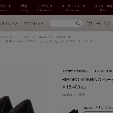
特設サイト
歴史
モノづくり
オーダーシューズ
ブランド紹介
versary
History
Craftmanship
Order shoes
Brand
スタイリング
アウトレット
 KOSHINO ベーシックローヒールパンプス HKL5154
ル
>
HIROKO KOSHINO ベーシックローヒールパンプス HKL5154
HIROKO KOSHINO
HKL5154 B
HIROKO KOSHINO
￥15,400
税込
462
ポイント還元
￥15,400
BLACK
税