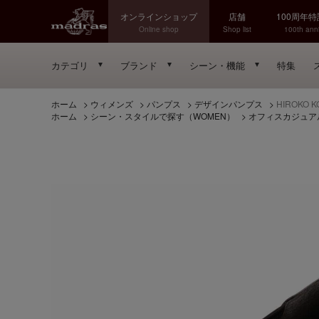
オンラインショップ
店舗
100周年
Online shop
Shop list
100th anni
カテゴリ
ブランド
シーン・機能
特集
ホーム
>
ウィメンズ
>
パンプス
>
デザインパンプス
>
HIROKO
ホーム
>
シーン・スタイルで探す（WOMEN）
>
オフィスカジュア