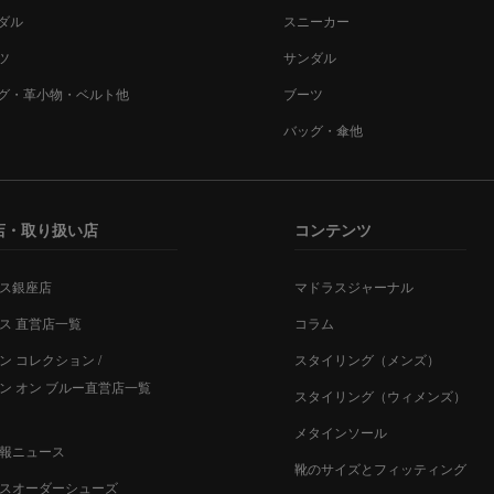
ダル
スニーカー
ツ
サンダル
グ・革小物・ベルト他
ブーツ
バッグ・傘他
店・取り扱い店
コンテンツ
ス銀座店
マドラスジャーナル
ス 直営店一覧
コラム
ン コレクション /
スタイリング（メンズ）
ン オン ブルー直営店一覧
スタイリング（ウィメンズ）
メタインソール
報ニュース
靴のサイズとフィッティング
スオーダーシューズ