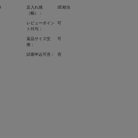
0
足入れ感
3E相当
（幅）：
レビューポイン
可
ト付与：
返品サイズ交
可
換：
試着申込可否：
否