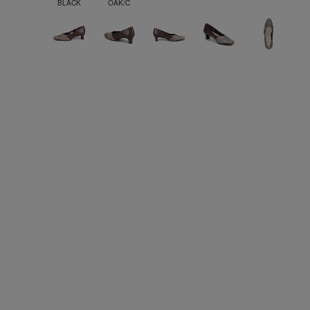
BLACK
OAK/C