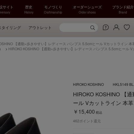
特設サイト
歴史
モノづくり
オーダーシューズ
ブランド紹介
versary
History
Craftmanship
Order shoes
Brand
スタイリング
アウトレット
 KOSHINO 【通勤×歩きやすい】レディース パンプス 5.5cmヒール Vカットライン 本
）
>
HIROKO KOSHINO 【通勤×歩きやすい】レディース パンプス 5.5cmヒール 
HIROKO KOSHINO
HKL5149 B
HIROKO KOSHINO
ール Vカットライン 本革 
￥15,400
税込
462
ポイント還元