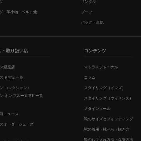
ツ
サンダル
グ・革小物・ベルト他
ブーツ
バッグ・傘他
店・取り扱い店
コンテンツ
ス銀座店
マドラスジャーナル
ス 直営店一覧
コラム
ン コレクション /
スタイリング（メンズ）
ン オン ブルー直営店一覧
スタイリング（ウィメンズ）
メタインソール
報ニュース
靴のサイズとフィッティング
スオーダーシューズ
靴の着用・靴べら・脱ぎ方
靴のお手入れ方法・保管方法