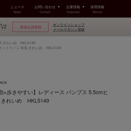
ニュース
お問い合わせ
企業情報
採用情報
News
Contact
Corporate
Recruit
オンラインショップ
新規会員登録
メールマガジン登録
革 きれいめ HKL5149
Vカットライン 本革 きれいめ HKL5149
LACK
 【通勤×歩きやすい】レディース パンプス 5.5cmヒ
きれいめ HKL5149