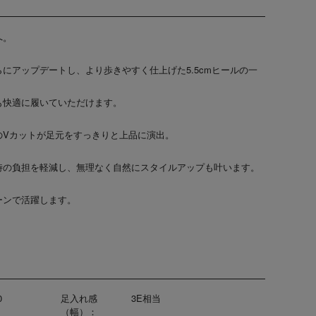
へ。
にアップデートし、より歩きやすく仕上げた5.5cmヒールの一
も快適に履いていただけます。
のVカットが足元をすっきりと上品に演出。
時の負担を軽減し、無理なく自然にスタイルアップも叶います。
ーンで活躍します。
0
足入れ感
3E相当
（幅）：