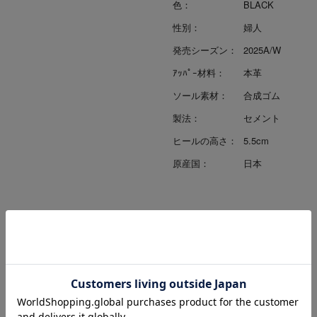
色：
BLACK
性別：
婦人
発売シーズン：
2025A/W
ｱｯﾊﾟｰ材料：
本革
ソール素材：
合成ゴム
製法：
セメント
ヒールの高さ：
5.5cm
原産国：
日本