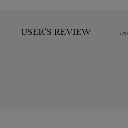
USER'S REVIEW
お客