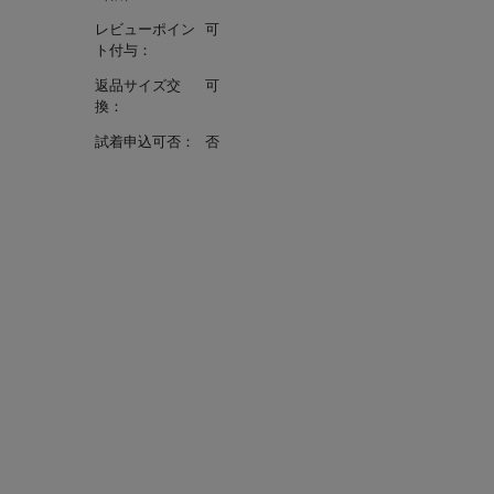
レビューポイン
可
ト付与：
返品サイズ交
可
換：
試着申込可否：
否