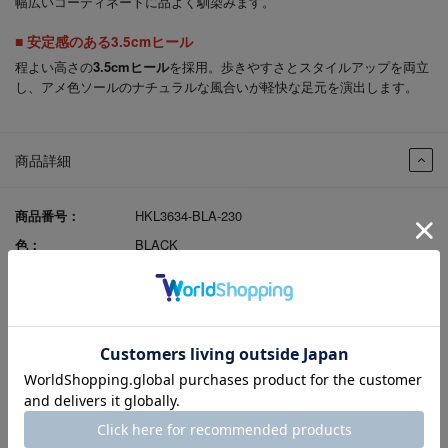
幅広いコーディネートに品よく馴染みます。
■ 安定感のある3.5cmヒール
程よい高さの
3.5cmヒール
を採用。歩きやすさとスタイルアップを両立
し、アメ色ソールのナチュラルな風合いが軽快な足元を演出します。
商品詳細
商品番号：
HKL3634-BLA-230
色：
BLACK
性別：
婦人
発売シーズン：
2026S/S
ｱｯﾊﾟｰ材料：
牛革
ソール素材：
合成底
製法：
セメント
ヒールの高さ：
3.5cm
原産国：
日本