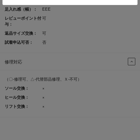
足入れ感（幅）：
EEE
レビューポイント付
可
与：
返品サイズ交換：
可
試着申込可否：
否
修理対応
（〇-修理可、△-代替部品修理、Ｘ-不可）
ソール交換：
×
ヒール交換：
×
リフト交換：
×