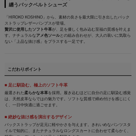
纏うバックベルトシューズ
「HIROKO KOSHINO」から、素材の良さを最大限に引き出したバック
ストラップレザーパンプスが登場。
贅沢に使用したソフト牛革
が、足を優しく包み込む至福の質感を叶えま
す。ナチュラルな
アメ色ソール
との組み合わせが、大人の装いに気取ら
ない「上品な抜け感」をプラスする一足です。
こだわりポイント
■ 足に馴染む、極上のソフト牛革
厳選された
柔らかな本革
を採用。履き込むほどに自分の足に馴染む感覚
は、天然皮革ならではの魅力です。ソフトな質感で締め付けを感じにく
く、一日中快適に過ごせます。
■ 絶妙な抜け感を演出するデザイン
バックストラップが足元に軽やかさを与えます。きれいめなパンツスタ
イルで知的に、またナチュラルなロングスカートに合わせて柔らかく、