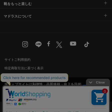
靴をもっと楽しむ
マドラスについて
サイトご利用規約
特定商取引法に基づく表示
古物営業法に基づく表示
当ウェブサイトは利便性、品質維持・向上を目的
プライバシー規約・個人情報の取り扱い
にCookieを使用しております。詳細は
プライバシ
承諾する
カスタマーハラスメントに対する基本方針
ー規約
をご覧ください。
Language
English
中文