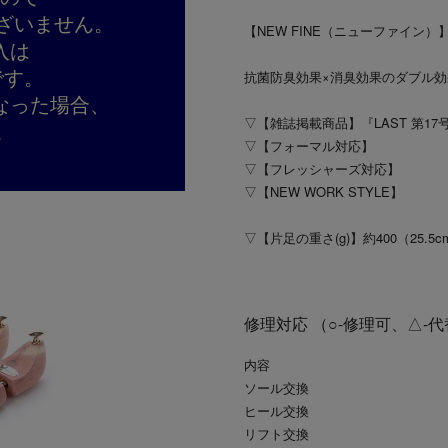
ざいません。
【NEW FINE（ニューファイン）
入は
です。
抗菌防臭効果×消臭効果のダブル
なった場合、
▽【雑誌掲載商品】『LAST 第17号
。
▽【フォーマル対応】
▽【フレッシャーズ対応】
▽【NEW WORK STYLE】
▽【片足の重さ(g)】約400（25.5c
修理対応 （○-修理可、△-
内容
ソール交換
ヒール交換
リフト交換