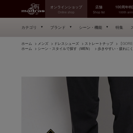
オンラインショップ
店舗
100周年
Online shop
Shop list
100th anni
カテゴリ
ブランド
シーン・機能
特集
ホーム
>
メンズ
>
ドレスシューズ
>
ストレートチップ
>
【GORE
ホーム
>
シーン・スタイルで探す（MEN）
>
歩きやすい・疲れに