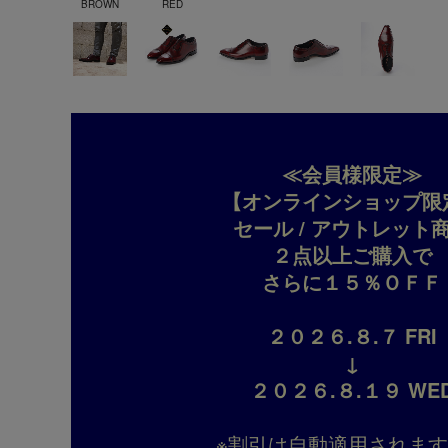
BROWN
RED
≪会員様限定≫
【オンラインショップ限
セール / アウトレット
２点以上ご購入で
さらに１５％ＯＦＦ
２０２６.８.７ FRI
↓
２０２６.８.１９ WE
※割引は自動適用されま