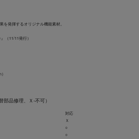
】
効果を発揮するオリジナル機能素材。
』（11/11発行）
m）
代替部品修理、Ｘ-不可）
対応
Ｘ
○
○