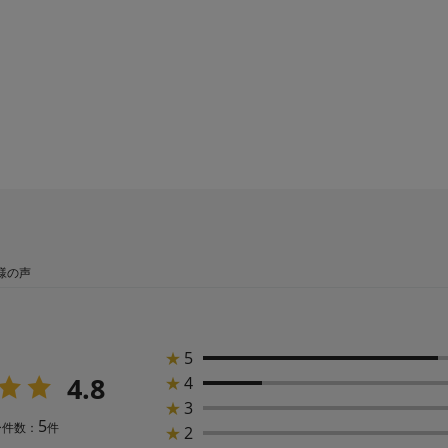
様の声
★
5
4.8
★
4
★
3
5
ー件数：
件
★
2