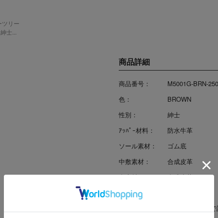
ーツリー
士...
商品詳細
商品番号：
M5001G-BRN-25
色：
BROWN
性別：
紳士
ｱｯﾊﾟｰ材料：
防水牛革
ソール素材：
ゴム底
中敷素材：
合成皮革
裏素材：
合成皮革
製法：
セメント
重さ：
約400g(25,5cm