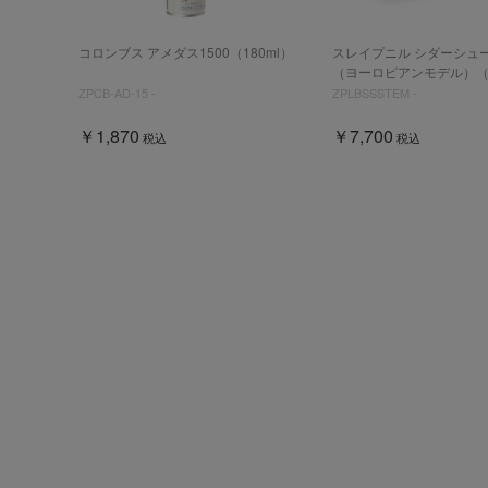
コロンブス アメダス1500（180ml）
スレイプニル シダーシュ
（ヨーロピアンモデル）（紳
ZPCB-AD-15 -
ZPLBSSSTEM -
￥1,870
￥7,700
税込
税込