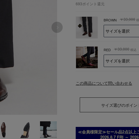
693
ポイント還元
￥33,000
BROWN
￥33,000
RED
税込
この商品について問い合わせる
サイズ選びのポイン
≪会員様限定≫セール品2点以上ご
2026.8.7 FRI ～ 202