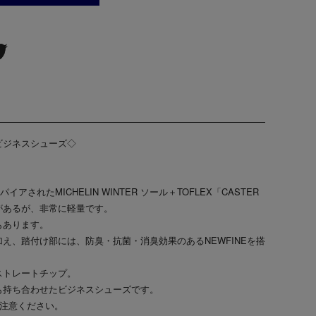
ビジネスシューズ◇
スパイアされたMICHELIN WINTER ソール＋TOFLEX「CASTER
があるが、非常に軽量です。
もあります。
え、踏付け部には、防臭・抗菌・消臭効果のあるNEWFINEを搭
ストレートチップ。
も持ち合わせたビジネスシューズです。
ご注意ください。