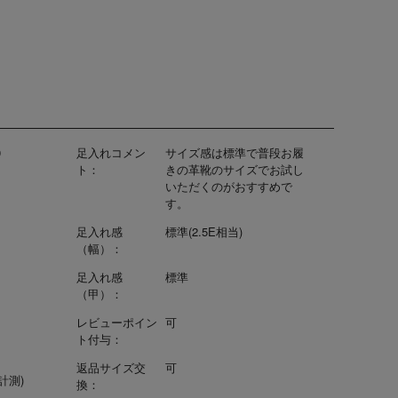
0
足入れコメン
サイズ感は標準で普段お履
ト：
きの革靴のサイズでお試し
いただくのがおすすめで
す。
足入れ感
標準(2.5E相当)
（幅）：
足入れ感
標準
（甲）：
レビューポイン
可
ト付与：
返品サイズ交
可
で計測)
換：