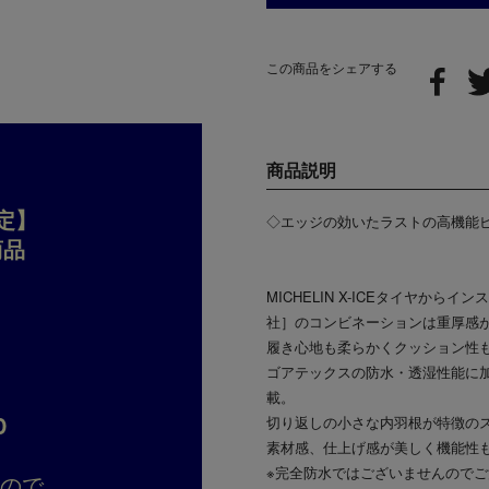
この商品をシェアする
商品説明
定】
◇エッジの効いたラストの高機能
商品
MICHELIN X-ICEタイヤからイン
社］のコンビネーションは重厚感
履き心地も柔らかくクッション性
ゴアテックスの防水・透湿性能に加
載。
D
切り返しの小さな内羽根が特徴の
素材感、仕上げ感が美しく機能性
※完全防水ではございませんので
すので