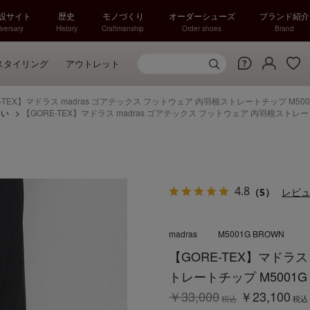
特設サイト
歴史
モノづくり
オーダーシューズ
ブランド紹介
versary
History
Craftmanship
Order shoes
Brand
スタイリング
アウトレット
-TEX】マドラス madras ゴアテックス フットウェア 内羽根ストレートチップ M500
くい
>
【GORE-TEX】マドラス madras ゴアテックス フットウェア 内羽根ストレー
4.8
（5）
レビ
madras
M5001G BROWN
【GORE-TEX】マドラス
トレートチップ M5001G
￥33,000
￥23,100
税込
税込