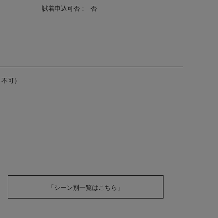
試着申込可否：
否
-不可）
「シーン別一覧はこちら」