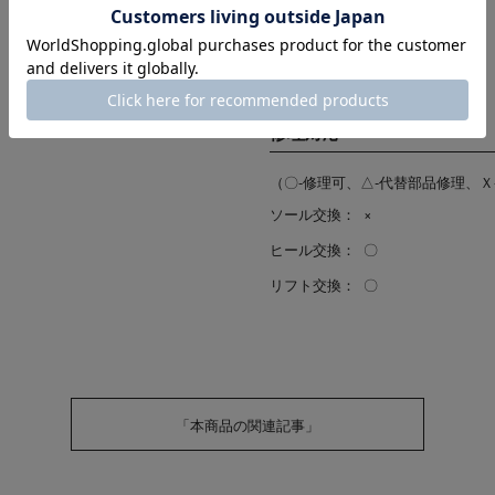
ヒールの高さ：
2.5cm
原産国：
日本
修理対応
（〇-修理可、△-代替部品修理、Ｘ
ソール交換：
×
ヒール交換：
〇
リフト交換：
〇
「本商品の関連記事」