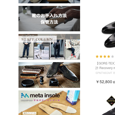
【GORE-TEX
許 Recovery 
SPM746GMT 
￥52,800