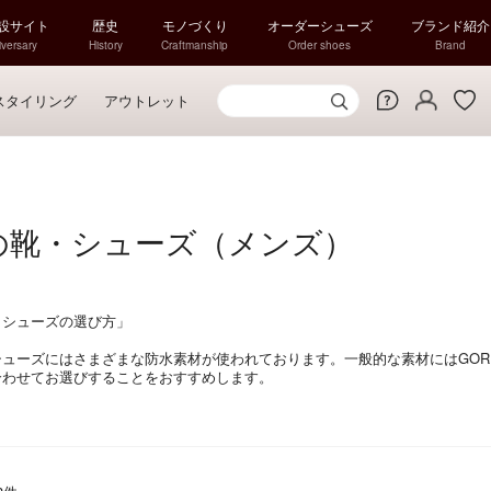
特設サイト
歴史
モノづくり
オーダーシューズ
ブランド紹介
versary
History
Craftmanship
Order shoes
Brand
スタイリング
アウトレット
の靴・シューズ（メンズ）
・シューズの選び方」
ューズにはさまざまな防水素材が使われております。一般的な素材にはGORE-
合わせてお選びすることをおすすめします。