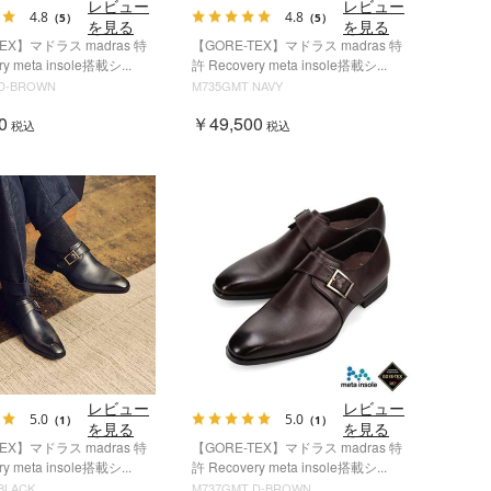
レビュー
レビュー
4.8
4.8
（5）
（5）
を見る
を見る
TEX】マドラス madras 特
【GORE-TEX】マドラス madras 特
y meta insole搭載シ...
許 Recovery meta insole搭載シ...
 D-BROWN
M735GMT NAVY
0
￥49,500
税込
税込
レビュー
レビュー
5.0
5.0
（1）
（1）
を見る
を見る
TEX】マドラス madras 特
【GORE-TEX】マドラス madras 特
y meta insole搭載シ...
許 Recovery meta insole搭載シ...
BLACK
M737GMT D-BROWN