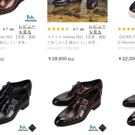
レビュー
レビュー
4.7
4.7
（6）
（6）
を見る
を見る
ras 特許 【営業・通勤
マドラス madras 特許 【営業・通勤
【GORE-
れにくい 本革...
で歩く人へ】疲れにくい 本革...
許 Recover
OWN
M8834MT D-BROWN
M510AGMT
￥28,600
￥22,00
税込
税込