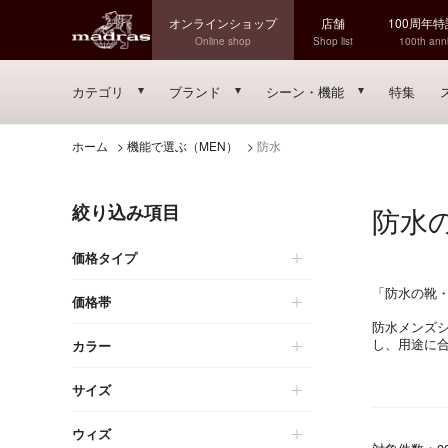
オンラインショップ
店舗
100周年
Online shop
Shop list
100th anni
カテゴリ
ブランド
シーン・機能
特集
ホーム
>
機能で選ぶ（MEN）
>
防水
絞り込み項目
防水
価格タイプ
「防水の靴
価格帯
防水メンズシ
し、用途に
カラー
サイズ
ウィズ