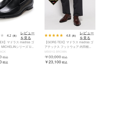
レビュー
レビュー
4.2
4.8
（5）
（5）
を見る
を見る
TEX】マドラス madras ゴ
【GORE-TEX】マドラス madras ゴ
ICHELINシリーズ U...
アテックス フットウェア 内羽根...
LACK
M5001G BROWN
0
￥33,000
税込
税込
0
￥23,100
税込
税込