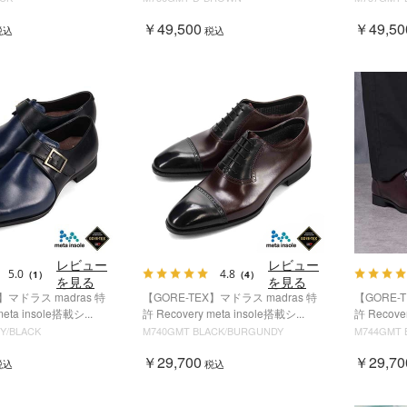
￥49,500
￥49,50
税込
税込
レビュー
レビュー
5.0
4.8
（1）
（4）
を見る
を見る
】マドラス madras 特
【GORE-TEX】マドラス madras 特
【GORE-
meta insole搭載シ...
許 Recovery meta insole搭載シ...
許 Recover
Y/BLACK
M740GMT BLACK/BURGUNDY
M744GMT
￥29,700
￥29,70
税込
税込