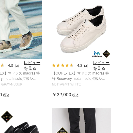
レビュー
レビュー
4.3
4.3
（3）
（3）
を見る
を見る
TEX】マドラス madras 特
【GORE-TEX】マドラス madras 特
y meta insole搭載シ...
許 Recovery meta insole搭載シ...
 GRAY-NUBUK
M511AGMT WHITE
0
￥22,000
税込
税込