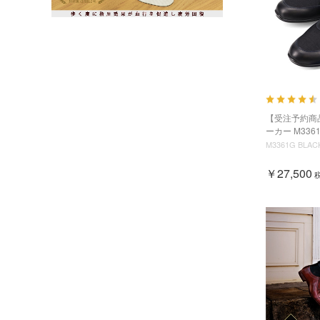
【受注予約商
ーカー M336
M3361G BLAC
￥27,500