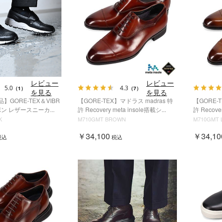
レビュー
レビュー
5.0
4.3
（1）
（7）
を見る
を見る
GORE-TEX＆VIBR
【GORE-TEX】マドラス madras 特
【GORE-
ン レザースニーカ...
許 Recovery meta insole搭載シ...
許 Recover
K
M710GMT BROWN
M710GMT 
￥34,100
￥34,10
税込
税込