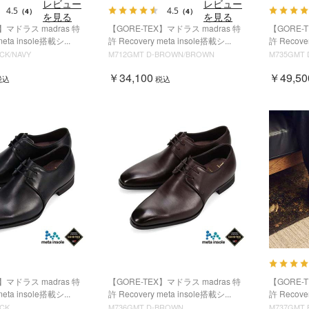
レビュー
レビュー
4.5
4.5
（4）
（4）
を見る
を見る
】マドラス madras 特
【GORE-TEX】マドラス madras 特
【GORE-
meta insole搭載シ...
許 Recovery meta insole搭載シ...
許 Recover
CK/NAVY
M712GMT D-BROWN/BROWN
M735GMT
￥34,100
￥49,50
税込
税込
】マドラス madras 特
【GORE-TEX】マドラス madras 特
【GORE-
meta insole搭載シ...
許 Recovery meta insole搭載シ...
許 Recover
ACK
M736GMT D-BROWN
M737GMT 