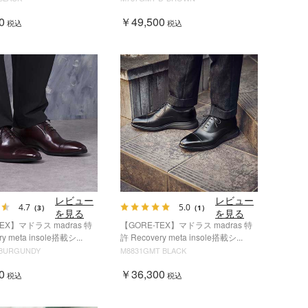
0
￥49,500
税込
税込
レビュー
レビュー
4.7
5.0
（3）
（1）
を見る
を見る
TEX】マドラス madras 特
【GORE-TEX】マドラス madras 特
y meta insole搭載シ...
許 Recovery meta insole搭載シ...
 BURGUNDY
M8831GMT BLACK
0
￥36,300
税込
税込