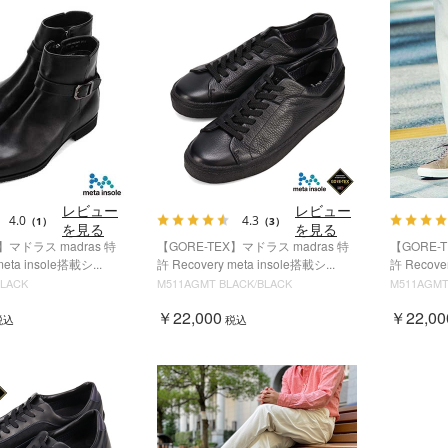
レビュー
レビュー
4.0
4.3
（1）
（3）
を見る
を見る
】マドラス madras 特
【GORE-TEX】マドラス madras 特
【GORE-
meta insole搭載シ...
許 Recovery meta insole搭載シ...
許 Recover
BLACK
M511AGMT BLACK/BLACK
M511AGMT
￥22,000
￥22,00
税込
税込