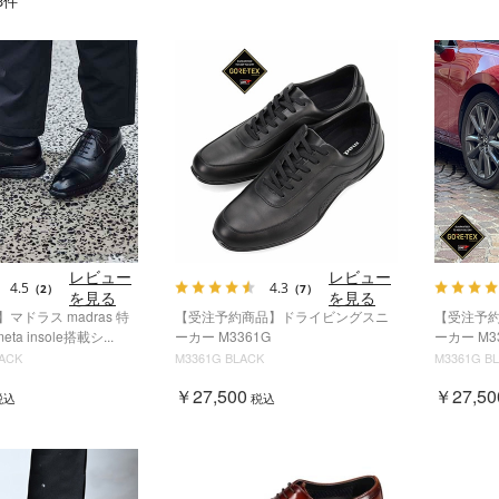
3
件
レビュー
レビュー
4.5
4.3
（2）
（7）
を見る
を見る
】マドラス madras 特
【受注予約商品】ドライビングスニ
【受注予
meta insole搭載シ...
ーカー M3361G
ーカー M3
ACK
M3361G BLACK
M3361G B
￥27,500
￥27,50
税込
税込