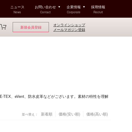
ニュース
お問い合わせ
企業情報
採用情報
News
Contact
Corporate
Recruit
オンラインショップ
新規会員登録
メールマガジン登録
TEX、eVent、防水皮革などがございます。素材の特性を理解
新着順
価格(安い順)
価格(高い順)
並べ替え：