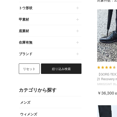
対象件数：
3
トウ形状
甲素材
底素材
在庫有無
ブランド
リセット
絞り込み検索
【GORE-TEX
許 Recovery 
M8832GMT BL
カテゴリから探す
￥36,300
メンズ
ウィメンズ