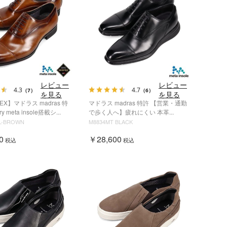
レビュー
レビュー
4.3
4.7
（7）
（6）
を見る
を見る
TEX】マドラス madras 特
マドラス madras 特許 【営業・通勤
y meta insole搭載シ...
で歩く人へ】疲れにくい 本革...
L-BROWN
M8834MT BLACK
0
￥28,600
税込
税込