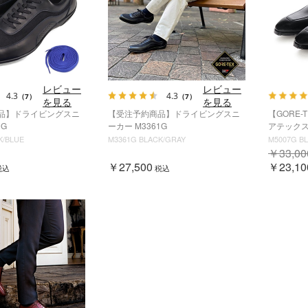
レビュー
レビュー
4.3
4.3
（7）
（7）
を見る
を見る
品】ドライビングスニ
【受注予約商品】ドライビングスニ
【GORE-
1G
ーカー M3361G
アテックス M
K/BLUE
M3361G BLACK/GRAY
M5007G B
￥33,00
￥27,500
￥23,10
税込
税込