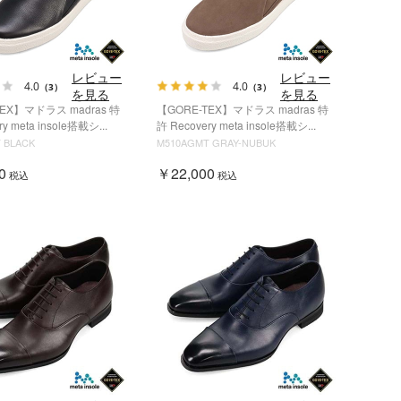
レビュー
レビュー
4.0
4.0
（3）
（3）
を見る
を見る
TEX】マドラス madras 特
【GORE-TEX】マドラス madras 特
y meta insole搭載シ...
許 Recovery meta insole搭載シ...
 BLACK
M510AGMT GRAY-NUBUK
0
￥22,000
税込
税込