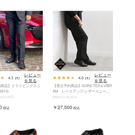
レビュー
レビュー
4.3
4.0
（7）
（1）
を見る
を見る
約商品】ドライビングスニ
【受注予約商品】GORE-TEX＆VIBR
361G
AM レースアップ レザースニー...
LACK/RED
M8001G BLACK
0
￥27,500
税込
税込