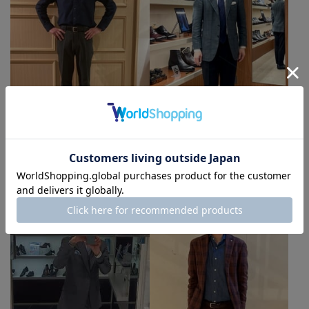
だいすけ
Wakasa
靴のサイズ：24.5cm
靴のサイズ：24.5cm
madras/LANVIN
マドラス 銀座店
COLLECTION 土岐アウトレ
ット店