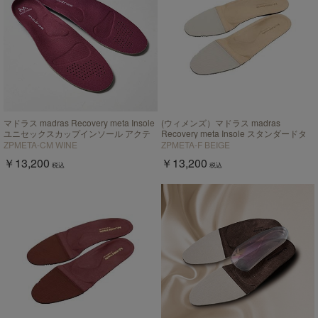
マドラス madras Recovery meta Insole
(ウィメンズ）マドラス madras
ユニセックスカップインソール アクテ
Recovery meta Insole スタンダードタ
ィブタイプ【返品不可商品】
イプ "歩行の質を上げる”【返品不可商
ZPMETA-CM WINE
ZPMETA-F BEIGE
品】
￥13,200
￥13,200
税込
税込