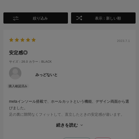
絞り込み
表示：新しい順
2023.7.1
安定感◎
サイズ：26.0
カラー：BLACK
みっどないと
metaインソール搭載で、ホールカットという機能、デザイン両面から選
びました。
足の裏に隙間なくフィットして、直立したときの安定感が違います。
靴がしっかりすれば自然と背筋が伸びる気がします。
続きを読む
普段3～4Eを履く幅広の私にはやや狭めですが、許容範囲で慣れれば大
丈夫そうです。