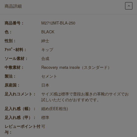
商品詳細
商品番号：
M2712MT-BLA-250
色：
BLACK
性別：
紳士
ｱｯﾊﾟｰ材料：
キップ
ソール素材：
合成
中敷素材：
Recovery meta insole（スタンダード）
製法：
セメント
原産国：
日本
足入れコメント：
サイズ感は標準で普段お履きの革靴のサイズでお
試しいただくのがおすすめです。
足入れ感（幅）：
細め(EEE相当)
足入れ感（甲）：
標準
レビューポイント付
可
与：