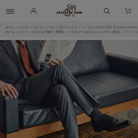
ホーム
>
メンズ
>
ドレスシューズ
>
プレーントウ
>
マドラス madras 特許 Recovery met
ホーム
>
シーン・スタイルで探す（MEN）
>
リクルート&フレッシャーズ（就活）
>
マドラス 