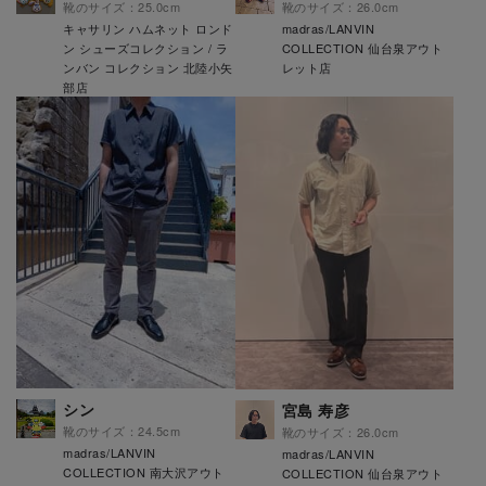
靴のサイズ：25.0cm
靴のサイズ：26.0cm
キャサリン ハムネット ロンド
madras/LANVIN
ン シューズコレクション / ラ
COLLECTION 仙台泉アウト
ンバン コレクション 北陸小矢
レット店
部店
シン
宮島 寿彦
靴のサイズ：24.5cm
靴のサイズ：26.0cm
madras/LANVIN
madras/LANVIN
COLLECTION 南大沢アウト
COLLECTION 仙台泉アウト