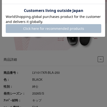
商品詳細
商品番号：
LV1017XR-BLA-250
色：
BLACK
性別：
紳士
発売シーズン：
2026S/S
ｱｯﾊﾟｰ材料：
キップ