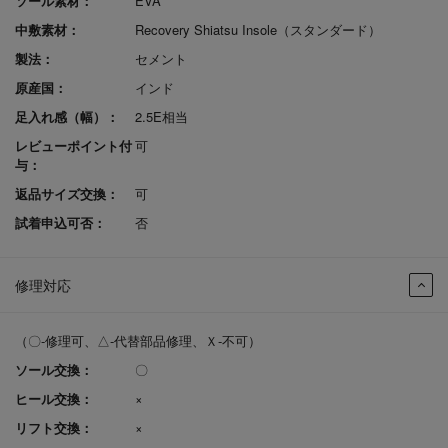
ソール素材：
EVA
中敷素材：
Recovery Shiatsu Insole（スタンダード）
製法：
セメント
原産国：
インド
足入れ感（幅）：
2.5E相当
レビューポイント付
可
与：
返品サイズ交換：
可
試着申込可否：
否
修理対応
（〇-修理可、△-代替部品修理、Ｘ-不可）
ソール交換：
〇
ヒール交換：
×
リフト交換：
×