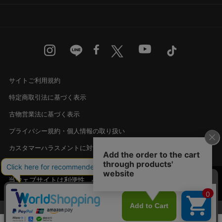
サイトご利用規約
特定商取引法に基づく表示
古物営業法に基づく表示
プライバシー規約・個人情報の取り扱い
カスタマーハラスメントに対する基本方針
Language
English
中文
当ウェブサイトは利便性、品質維持・向上を目的
にCookieを使用しております。詳細は
© Madras Inc. All rights reserved.
プライバシ
承諾する
ー規約
をご覧ください。