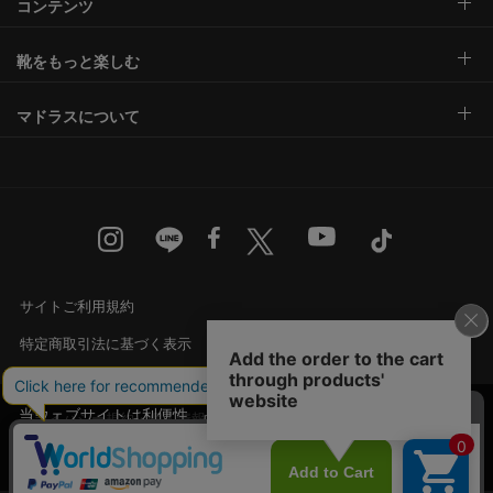
コンテンツ
靴をもっと楽しむ
マドラスについて
サイトご利用規約
特定商取引法に基づく表示
古物営業法に基づく表示
当ウェブサイトは利便性、品質維持・向上を目的
プライバシー規約・個人情報の取り扱い
にCookieを使用しております。詳細は
プライバシ
承諾する
カスタマーハラスメントに対する基本方針
ー規約
をご覧ください。