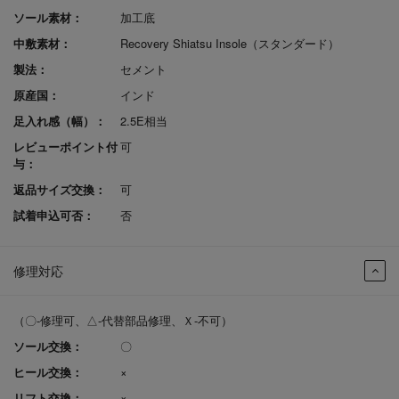
ソール素材：
加工底
中敷素材：
Recovery Shiatsu Insole（スタンダード）
製法：
セメント
原産国：
インド
足入れ感（幅）：
2.5E相当
レビューポイント付
可
与：
返品サイズ交換：
可
試着申込可否：
否
修理対応
（〇-修理可、△-代替部品修理、Ｘ-不可）
ソール交換：
〇
ヒール交換：
×
リフト交換：
×