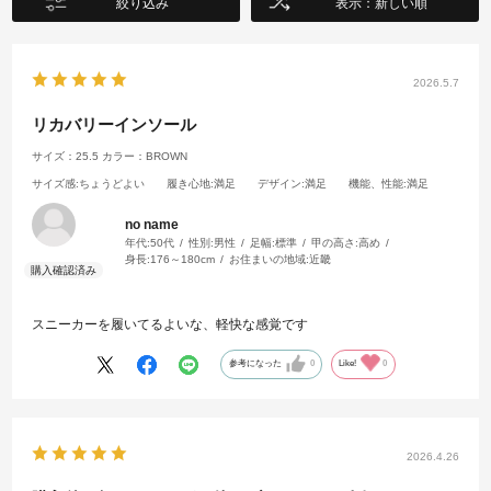
絞り込み
表示：新しい順
2026.5.7
リカバリーインソール
サイズ：25.5
カラー：BROWN
サイズ感
:ちょうどよい
履き心地
:満足
デザイン
:満足
機能、性能
:満足
no name
年代:
50代
性別:
男性
足幅:
標準
甲の高さ:
高め
身長:
176～180cm
お住まいの地域:
近畿
スニーカーを履いてるよいな、軽快な感覚です
参考になった
0
Like!
0
2026.4.26