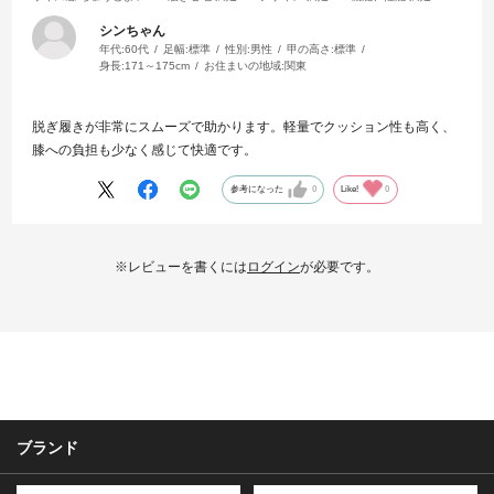
シンちゃん
年代:
60代
足幅:
標準
性別:
男性
甲の高さ:
標準
身長:
171～175cm
お住まいの地域:
関東
脱ぎ履きが非常にスムーズで助かります。軽量でクッション性も高く、
膝への負担も少なく感じて快適です。
参考になった
0
Like!
0
※レビューを書くには
ログイン
が必要です。
ブランド