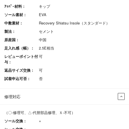
ｱｯﾊﾟｰ材料：
キップ
ソール素材：
EVA
中敷素材：
Recovery Shiatsu Insole（スタンダード）
製法：
セメント
原産国：
中国
足入れ感（幅）：
2.5E相当
レビューポイント付
可
与：
返品サイズ交換：
可
試着申込可否：
否
修理対応
（〇-修理可、△-代替部品修理、Ｘ-不可）
ソール交換：
×