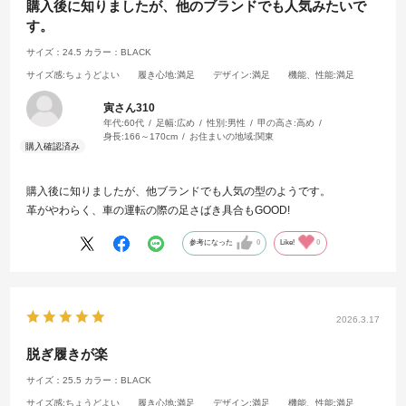
購入後に知りましたが、他のブランドでも人気みたいで
す。
サイズ：24.5
カラー：BLACK
サイズ感
:ちょうどよい
履き心地
:満足
デザイン
:満足
機能、性能
:満足
寅さん310
年代:
60代
足幅:
広め
性別:
男性
甲の高さ:
高め
身長:
166～170cm
お住まいの地域:
関東
購入後に知りましたが、他ブランドでも人気の型のようです。
革がやわらく、車の運転の際の足さばき具合もGOOD!
参考になった
0
Like!
0
2026.3.17
脱ぎ履きが楽
サイズ：25.5
カラー：BLACK
サイズ感
:ちょうどよい
履き心地
:満足
デザイン
:満足
機能、性能
:満足