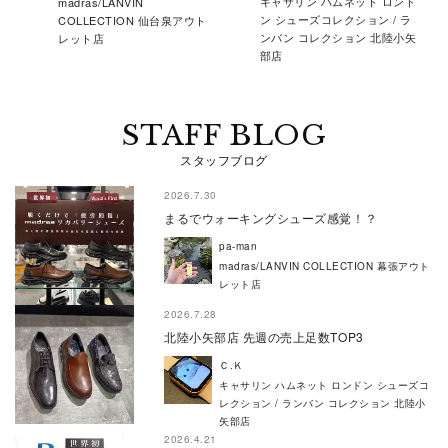
キャサリン ハムネット ロンド
madras/LANVIN
ン シューズコレクション / ラ
COLLECTION 仙台泉アウト
ンバン コレクション 北陸小矢
レット店
部店
STAFF BLOG
スタッフブログ
2026.7.30
まるでウォーキングシューズ感覚！？
pa-man
madras/LANVIN COLLECTION 幕張アウト
レット店
2026.7.28
北陸小矢部店 先週の売上足数TOP3
Ｃ.Ｋ
キャサリン ハムネット ロンドン シューズコ
レクション / ランバン コレクション 北陸小
矢部店
2026.4.21