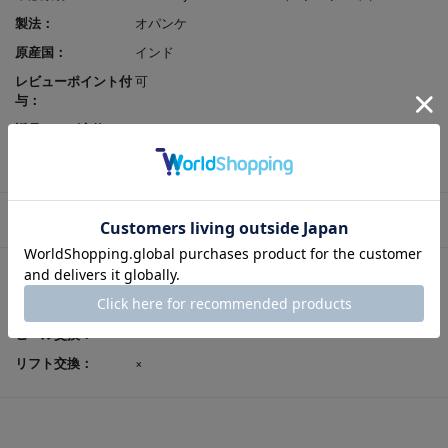
製法：
オパンケ
原産国：
インド
レビューポイント付
可
与：
返品サイズ交換：
可
試着申込可否：
否
修理対応
（〇-修理可、△-代替部品修理、Ｘ-不可）
ソール交換：
〇
ヒール交換：
×
リフト交換：
×