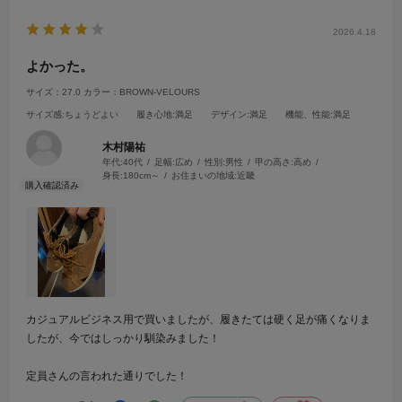
色違いでもう一足揃えたいです。
2026.4.18
よかった。
サイズ：27.0
カラー：BROWN-VELOURS
サイズ感
:ちょうどよい
履き心地
:満足
デザイン
:満足
機能、性能
:満足
木村陽祐
年代:
40代
足幅:
広め
性別:
男性
甲の高さ:
高め
身長:
180cm～
お住まいの地域:
近畿
カジュアルビジネス用で買いましたが、履きたては硬く足が痛くなりま
したが、今ではしっかり馴染みました！
定員さんの言われた通りでした！