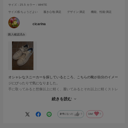
サイズ：25.5
カラー：WHITE
サイズ感
:ちょうどよい
履き心地
:満足
デザイン
:満足
機能、性能
:満足
cicarina
オシャレなスニーカーを探しているところ、こちらの靴が自分のイメー
ジにぴったりで気になりました。
手に取ってみると想像以上に軽く、履いてみるとそれ以上に軽くストレ
スレスな履き心地に即決！！
続きを読む
買って直ぐから足に馴染んだことはもちろん、履き心地の良さは今現在
も変わらず快適に過ごしています。
参考になった
0
Like!
0
とても良い買い物になりました。