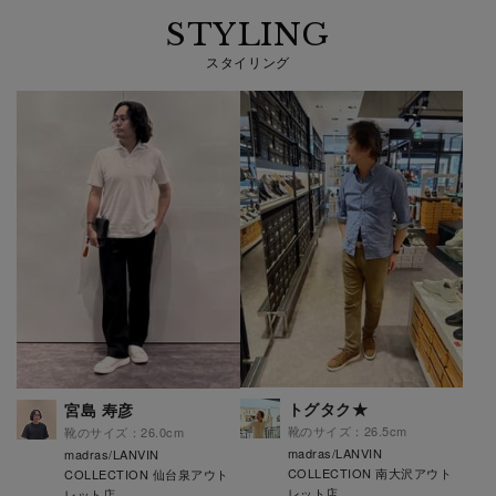
STYLING
スタイリング
トグタク★
宮島 寿彦
靴のサイズ：26.5cm
靴のサイズ：26.0cm
madras/LANVIN
madras/LANVIN
COLLECTION 南大沢アウト
COLLECTION 仙台泉アウト
レット店
レット店