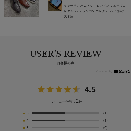
キャサリン ハムネット ロンドン シューズコ
レクション / ランバン コレクション 北陸小
矢部店
USER'S REVIEW
お客様の声
4.5
2
レビュー件数：
件
★
5
(1)
★
4
(1)
★
3
(0)