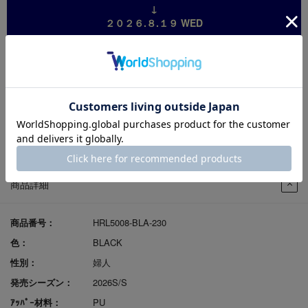
↓
２０２６.８.１９ WED
※割引は自動適用されますので
クーポンコード等の入力は
必要ございません。
※対象外商品の同時ご購入は
可能ですが割引は対象外です。
※一部返品により１点のご購入になった場合、
割引は取消になります。
商品詳細
商品番号：
HRL5008-BLA-230
色：
BLACK
性別：
婦人
発売シーズン：
2026S/S
ｱｯﾊﾟｰ材料：
PU