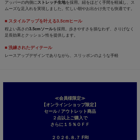
アッパーの内側に
ストレッチ生地
を採用。紐をほどく手間を軽減し、ス
ムーズな足入れを実現しました。忙しい朝やお出かけ先でも快適です。
■ スタイルアップを叶える3.5cmヒール
程よい高さの
3.5cmソール
を採用。歩きやすさを損なわず、さりげなく
足長効果とクッション性を提供します。
■ 洗練されたディテール
レースアップデザインでありながら、スリッポンのような手軽
≪会員様限定≫
【オンラインショップ限定】
セール / アウトレット商品
２点以上ご購入で
さらに１５％ＯＦＦ
２０２６.８.７ FRI