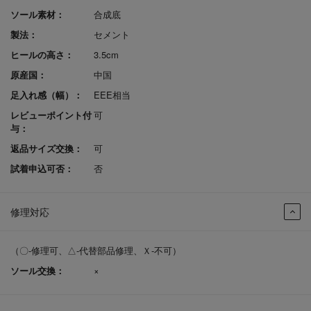
ソール素材：
合成底
製法：
セメント
ヒールの高さ：
3.5cm
原産国：
中国
足入れ感（幅）：
EEE相当
レビューポイント付
可
与：
返品サイズ交換：
可
試着申込可否：
否
修理対応
（〇-修理可、△-代替部品修理、Ｘ-不可）
ソール交換：
×