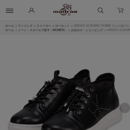
ホーム
>
ウィメンズ
>
スニーカー
>
ローカット
>
HIROKO KOSHINO FEMME 大人の
ホーム
>
シーン・スタイルで探す（WOMEN）
>
お出かけ・ショッピング
>
HIROKO KO