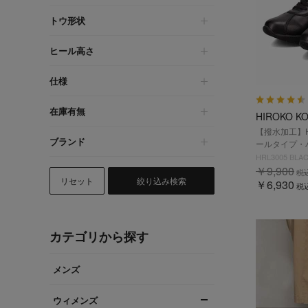
トウ形状
ヒール高さ
仕様
在庫有無
HIROKO K
【撥水加工】HI
ブランド
ールタイプ・ハ
HRL3005 BLA
￥9,900
税
リセット
絞り込み検索
￥6,930
税
カテゴリから探す
メンズ
ウィメンズ