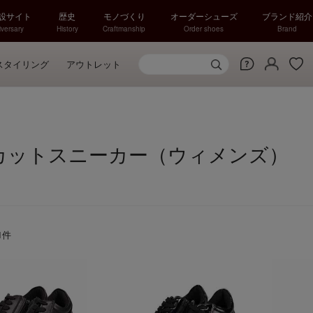
特設サイト
歴史
モノづくり
オーダーシューズ
ブランド紹介
versary
History
Craftmanship
Order shoes
Brand
スタイリング
アウトレット
カットスニーカー（ウィメンズ）
1
件