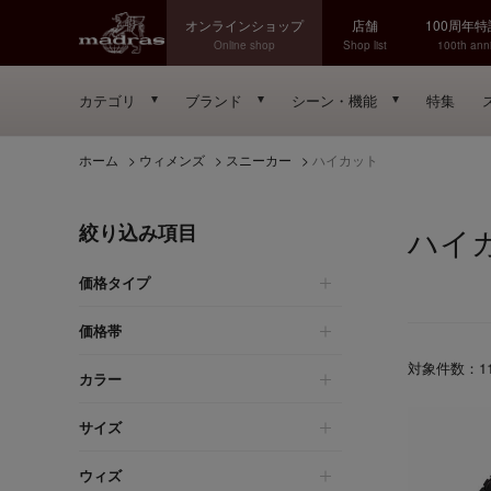
オンラインショップ
店舗
100周年
Online shop
Shop list
100th anni
カテゴリ
ブランド
シーン・機能
特集
ホーム
>
ウィメンズ
>
スニーカー
>
ハイカット
絞り込み項目
ハイ
価格タイプ
価格帯
対象件数：
1
カラー
サイズ
ウィズ