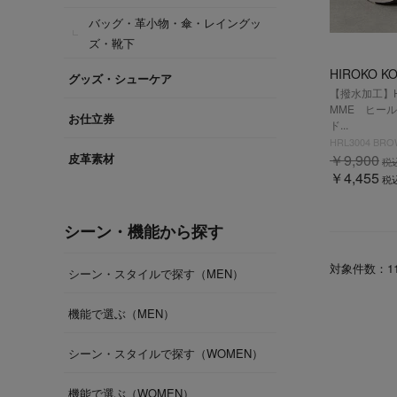
バッグ・革小物・傘・レイングッ
ズ・靴下
HIROKO K
グッズ・シューケア
【撥水加工】HIR
MME ヒー
お仕立券
ド...
HRL3004 BR
皮革素材
￥9,900
税
￥4,455
税
シーン・機能から探す
対象件数：
1
シーン・スタイルで探す（MEN）
機能で選ぶ（MEN）
シーン・スタイルで探す（WOMEN）
機能で選ぶ（WOMEN）