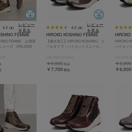
レビュー
レビュー
4.3
4.3
（3）
（3）
を見る
を見る
OSHINO FEMME
HIROKO KOSHINO FEMME
HIROKO
SHINO FEMME お洒落
【撥水加工】HIROKO KOSHINO ヒ
HIROKO
ューズ HRL3005
ールタイプ・ハイカットスニーカ...
ハイカット
NZE
HRL3005 ETHANE
HRL3005 
￥9,900
￥9,900
込
税込
￥7,700
￥6,930
込
税込