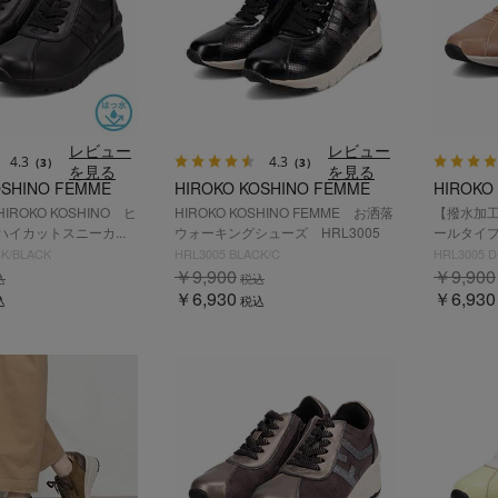
レビュー
レビュー
4.3
4.3
（3）
（3）
を見る
を見る
OSHINO FEMME
HIROKO KOSHINO FEMME
HIROKO
ROKO KOSHINO ヒ
HIROKO KOSHINO FEMME お洒落
【撥水加工】
イカットスニーカ...
ウォーキングシューズ HRL3005
ールタイプ
CK/BLACK
HRL3005 BLACK/C
HRL3005 D
￥9,900
￥9,900
込
税込
￥6,930
￥6,930
込
税込