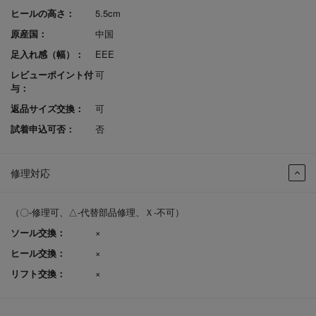
ヒールの高さ：
5.5cm
原産国：
中国
足入れ感（幅）：
EEE
レビューポイント付
可
与：
返品サイズ交換：
可
試着申込可否：
否
修理対応
（〇-修理可、△-代替部品修理、Ｘ-不可）
ソール交換：
×
ヒール交換：
×
リフト交換：
×