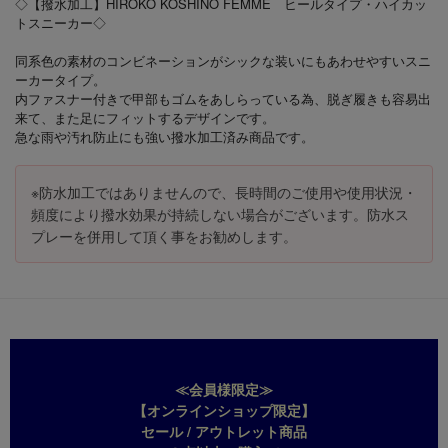
◇【撥水加工】HIROKO KOSHINO FEMME ヒールタイプ・ハイカッ
トスニーカー◇
同系色の素材のコンビネーションがシックな装いにもあわせやすいスニ
ーカータイプ。
内ファスナー付きで甲部もゴムをあしらっている為、脱ぎ履きも容易出
来て、また足にフィットするデザインです。
急な雨や汚れ防止にも強い撥水加工済み商品です。
※防水加工ではありませんので、長時間のご使用や使用状況・
頻度により撥水効果が持続しない場合がございます。防水ス
プレーを併用して頂く事をお勧めします。
≪会員様限定≫
【オンラインショップ限定】
セール / アウトレット商品