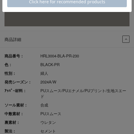
商品詳細
商品番号：
HRL3004-BLA-PR-230
色：
BLACK-PR
性別：
婦人
発売シーズン：
2024A/W
ｱｯﾊﾟｰ材料：
PUスムース/PUエナメル/PUプリント/生地スエー
ド
ソール素材：
合成
中敷素材：
PUスムース
裏素材：
ウレタン
製法：
セメント