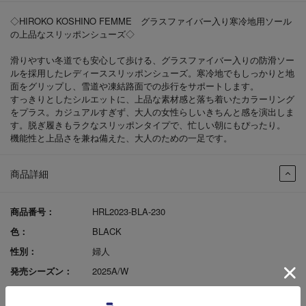
◇HIROKO KOSHINO FEMME グラスファイバー入り寒冷地用ソール
の上品なスリッポンシューズ◇
滑りやすい冬道でも安心して歩ける、グラスファイバー入りの防滑ソー
ルを採用したレディーススリッポンシューズ。寒冷地でもしっかりと地
面をグリップし、雪道や凍結路面での歩行をサポートします。
すっきりとしたシルエットに、上品な素材感と落ち着いたカラーリング
をプラス。カジュアルすぎず、大人の女性らしいきちんと感を演出しま
す。脱ぎ履きもラクなスリッポンタイプで、忙しい朝にもぴったり。
機能性と上品さを兼ね備えた、大人のための一足です。
商品詳細
商品番号：
HRL2023-BLA-230
色：
BLACK
性別：
婦人
発売シーズン：
2025A/W
ｱｯﾊﾟｰ材料：
PＵ×ニット生地