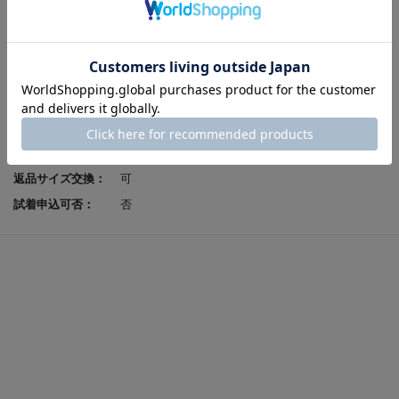
ソール素材：
合成ゴム
製法：
セメント
ヒールの高さ：
4.0cm
原産国：
中国
足入れ感（幅）：
EEE
レビューポイント付
可
与：
返品サイズ交換：
可
試着申込可否：
否