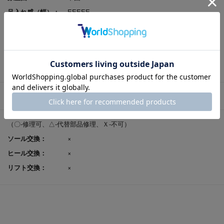
足入れ感（幅）：
EEEEE
レビューポイント付
可
与：
返品サイズ交換：
可
試着申込可否：
否
修理対応
（〇-修理可、△-代替部品修理、Ｘ-不可）
ソール交換：
×
ヒール交換：
×
リフト交換：
×