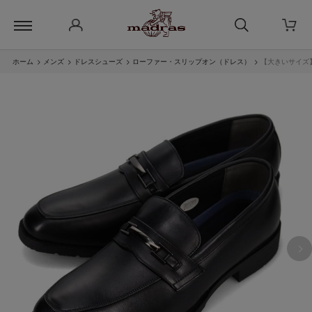
ホーム
>
メンズ
>
ドレスシューズ
>
ローファー・スリップオン（ドレス）
>
【大きいサイズ】H