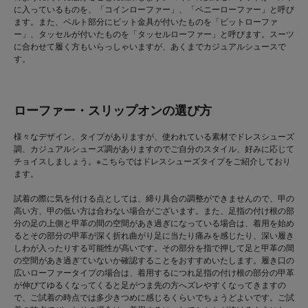
に入っているものを、「コインローファー」、「ペニーローファー」と呼び
ます。また、ベルト部分にビット金具が付いたものを「ビットローファ
ー」、タッセルが付いたものを「タッセルローファー」と呼びます。スーツ
に合わせて履く方もいらっしゃいますが、あくまでカジュアルシュースで
す。
ローファー・スリップオンの選び方
様々なデザイン、タイプがありますが、使われている素材でドレスシューズ
調、カジュアルシューズ調がありますのでご自分のスタイル、好みに応じて
チョイスしましょう。※こちらではドレスシューズタイプをご紹介しており
ます。
試着の際に気を付ける点としては、締り具合の調整ができませんので、甲の
高い方、甲の低い方は合わない場合がございます。また、足指の付け根の部
分の足の上側と甲革の間の空間があき過ぎになっている場合は、着用を始め
るとその部分の甲革が深く折れ曲がり足に当たり痛みを感じたり、深い履き
しわが入ったりする可能性が高いです。その部分を指で押して足と甲革の間
の空間があき過ぎていないか確認することをおすすめいたします。履き口の
広いローファータイプの場合は、着用するにつれ足指の付け根の部分の甲革
が伸びてゆるくなってくると足がつま先の方へズレやすくなってきますの
で、ご試着の時点では多少きつめに感じるくらいでちょうどよいです。ご試