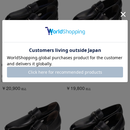
HIROKO KOSHINO HOMME
HIROKO KOSHINO HOMME
【大きいサイズ】HIROKO KOSHINO
HIROKO KOSHINO HOMME メンズ エ
HOMME メンズ ビットローファー
レガント ビット付きローファー
HR5011
SPHR5007
HRK5011 BLACK
SPHR5007 BLACK
￥20,900
￥19,800
税込
税込