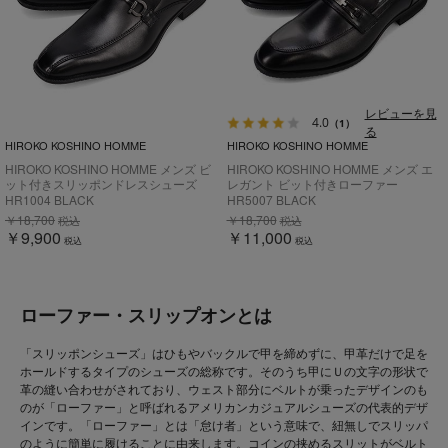
レビューを見
4.0
（1）
る
HIROKO KOSHINO HOMME
HIROKO KOSHINO HOMME
HIROKO KOSHINO HOMME メンズ ビ
HIROKO KOSHINO HOMME メンズ エ
ット付きスリッポンドレスシューズ
レガント ビット付きローファー
HR1004
HR5007
HR1004 BLACK
HR5007 BLACK
￥18,700
￥18,700
税込
税込
￥9,900
￥11,000
税込
税込
ローファー・スリップオンとは
「スリッポンシューズ」はひもやバックルで甲を締めずに、甲革だけで足を
ホールドするタイプのシューズの総称です。そのうち甲にＵの文字の形状で
革の縫い合わせがされており、ウェスト部分にベルトが乗ったデザインのも
のが「ローファー」と呼ばれるアメリカンカジュアルシューズの代表的デザ
インです。「ローファー」とは「怠け者」という意味で、紐無しでスリッパ
のように簡単に履けることに由来します。コインの挟めるスリットがベルト