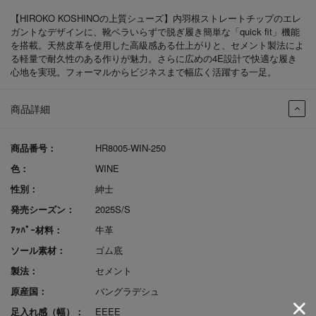
【HIROKO KOSHINOの上質シューズ】内羽根ストレートチップのエレ
ガントなデザインに、靴ベラいらずで脱ぎ履き簡単な「quick fit」機能
を搭載。天然皮革を使用した高級感ある仕上がりと、セメント製法によ
る軽量で耐久性のある作りが魅力。さらに広めの4E設計で快適な履き
心地を実現。フォーマルからビジネスまで幅広く活躍する一足。
商品詳細
商品番号：
HR8005-WIN-250
色：
WINE
性別：
紳士
発売シーズン：
2025S/S
ｱｯﾊﾟｰ材料：
牛革
ソール素材：
ゴム底
製法：
セメント
原産国：
バングラデシュ
足入れ感（幅）：
EEEE