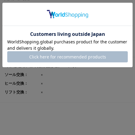
レビューポイント付
可
与：
返品サイズ交換：
可
試着申込可否：
否
修理対応
（〇-修理可、△-代替部品修理、Ｘ-不可）
ソール交換：
×
ヒール交換：
×
リフト交換：
×