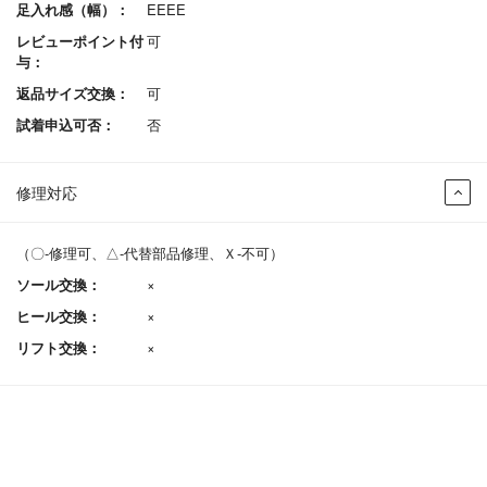
足入れ感（幅）：
EEEE
レビューポイント付
可
与：
返品サイズ交換：
可
試着申込可否：
否
修理対応
（〇-修理可、△-代替部品修理、Ｘ-不可）
ソール交換：
×
ヒール交換：
×
リフト交換：
×