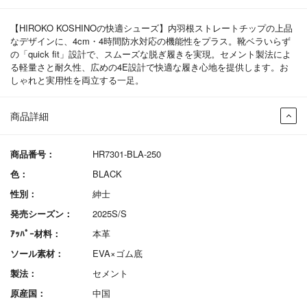
【HIROKO KOSHINOの快適シューズ】内羽根ストレートチップの上品
なデザインに、4cm・4時間防水対応の機能性をプラス。靴ベラいらず
の「quick fit」設計で、スムーズな脱ぎ履きを実現。セメント製法によ
る軽量さと耐久性、広めの4E設計で快適な履き心地を提供します。お
しゃれと実用性を両立する一足。
商品詳細
商品番号：
HR7301-BLA-250
色：
BLACK
性別：
紳士
発売シーズン：
2025S/S
ｱｯﾊﾟｰ材料：
本革
ソール素材：
EVA×ゴム底
製法：
セメント
原産国：
中国