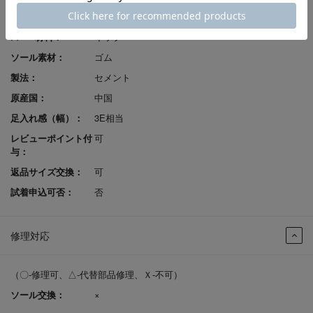
発売シーズン：
2026S/S
ｱｯﾊﾟｰ材料：
キップ
ソール素材：
ゴム
製法：
セメント
原産国：
中国
足入れ感（幅）：
3E相当
レビューポイント付
可
与：
返品サイズ交換：
可
試着申込可否：
否
修理対応
（〇-修理可、△-代替部品修理、Ｘ-不可）
ソール交換：
×