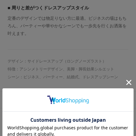
■ 周りと差がつくドレスアップスタイル
定番のデザインでは物足りない方に最適。ビジネスの場はもち
ろん、パーティーや華やかなシーンでも一歩先を行くお洒落を
叶えます。
デザイン：サイドレースアップ（ロングノーズラスト）
特徴：アシンメトリーデザイン、美脚・脚長効果シルエット
シーン：ビジネス、パーティー、結婚式、ドレスアップシーン
商品詳細
商品番号：
HR5017-BLA-250
色：
BLACK
性別：
紳士