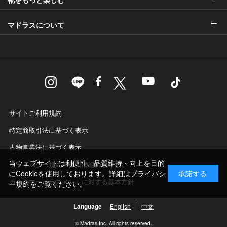
マドラスについて
サイトご利用規約
特定商取引法に基づく表示
古物営業法に基づく表示
当ウェブサイトは利便性、品質維持・向上を目的
プライバシー規約・個人情報の取り扱い
にCookieを使用しております。詳細は
プライバシ
承諾する
カスタマーハラスメントに対する基本方針
ー規約
をご覧ください。
Language
English
中文
© Madras Inc. All rights reserved.