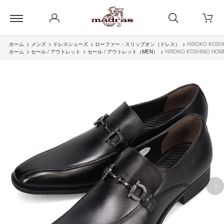
ホーム
>
メンズ
>
ドレスシューズ
>
ローファー・スリップオン（ドレス）
>
HIROKO KO
ホーム
>
セール / アウトレット
>
セール / アウトレット（MEN）
>
HIROKO KOSHINO 