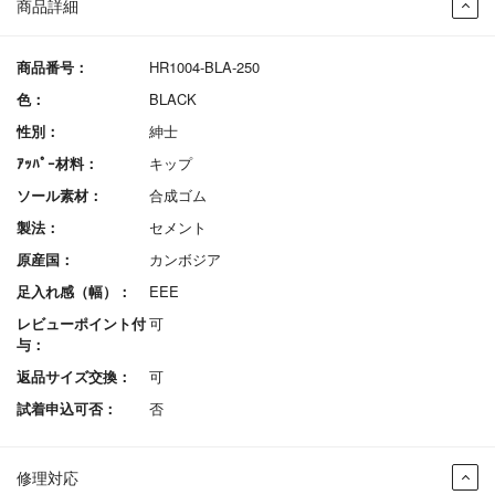
商品詳細
商品番号：
HR1004-BLA-250
色：
BLACK
性別：
紳士
ｱｯﾊﾟｰ材料：
キップ
ソール素材：
合成ゴム
製法：
セメント
原産国：
カンボジア
足入れ感（幅）：
EEE
レビューポイント付
可
与：
返品サイズ交換：
可
試着申込可否：
否
修理対応