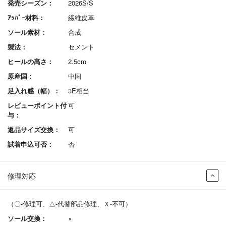
発売シーズン：
2026S/S
ｱｯﾊﾟｰ材料：
繊維皮革
ソール素材：
合成
製法：
セメント
ヒールの高さ：
2.5cm
原産国：
中国
足入れ感（幅）：
3E相当
レビューポイント付
可
与：
返品サイズ交換：
可
試着申込可否：
否
修理対応
（〇-修理可、△-代替部品修理、Ｘ-不可）
ソール交換：
×