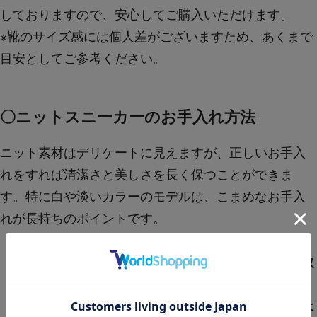
しておりますので、安心してご購入いただけます。
※靴のサイズ感には個人差がございますため、あくまで
目安としてご参考ください。
〇ニットスニーカーのお手入れ方法
ニット素材はデリケートに見えますが、正しいお手入
れをすれば清潔さと美しさを長く保つことができま
す。特に白や淡いカラーのモデルは、こまめなお手入
れが長持ちのポイントです。
・
柔らかいブラシや布で表面のホコリを落とす
・
中性洗剤を薄めた水に布を浸し、やさしく拭き取
る
・
風通しのよい日陰で自然乾燥させる（直射日光は