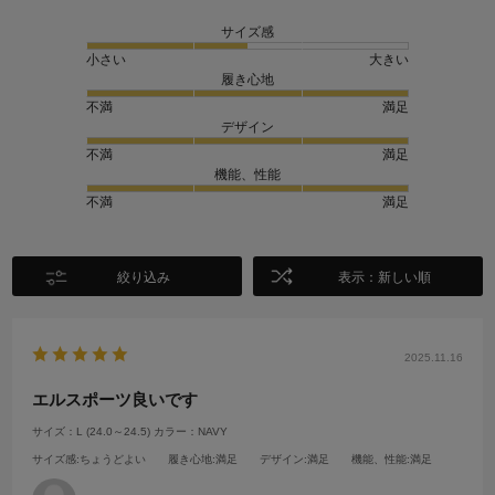
サイズ感
小さい
大きい
履き心地
不満
満足
デザイン
不満
満足
機能、性能
不満
満足
絞り込み
表示：新しい順
2025.11.16
エルスポーツ良いです
サイズ：L (24.0～24.5)
カラー：NAVY
サイズ感
:ちょうどよい
履き心地
:満足
デザイン
:満足
機能、性能
:満足