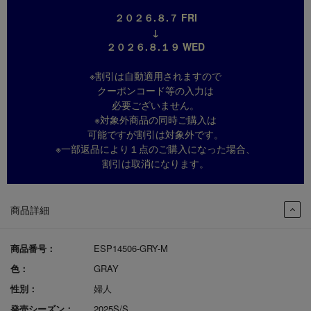
２０２６.８.７ FRI
↓
２０２６.８.１９ WED
※割引は自動適用されますので
クーポンコード等の入力は
必要ございません。
※対象外商品の同時ご購入は
可能ですが割引は対象外です。
※一部返品により１点のご購入になった場合、
割引は取消になります。
商品詳細
商品番号：
ESP14506-GRY-M
色：
GRAY
性別：
婦人
発売シーズン：
2025S/S