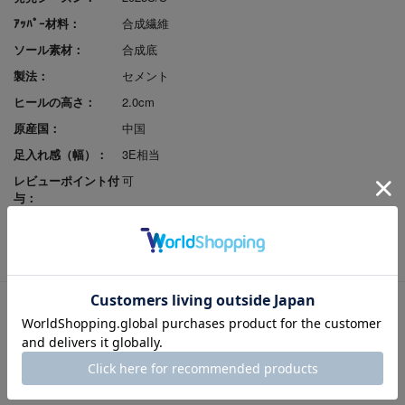
ｱｯﾊﾟｰ材料：
合成繊維
ソール素材：
合成底
製法：
セメント
ヒールの高さ：
2.0cm
原産国：
中国
足入れ感（幅）：
3E相当
レビューポイント付
可
与：
返品サイズ交換：
可
試着申込可否：
否