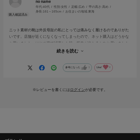
no name
年代:
40代
性別:
女性
足幅:
広め
甲の高さ:
高め
身長:
161～165cm
お住まいの地域:
東海
ニット素材の靴は外反母趾の私にとっては痛みなく履けるのでありがた
いです。店舗が近くになくなってしまったので、ネット購入はどうかな
と思いました。はじめ家で試着した時、指先が当たるかなと思いました
が、履いているうちにそのような感覚がなくなりました。柄も外反母趾
続きを読む
で履けないローファー様なところが気に入っています。
参考になった
1
Like!
0
※レビューを書くには
ログイン
が必要です。