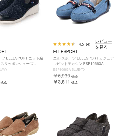
レビュー
4.5
（4）
を見る
ORT
ELLESPORT
ツ ELLESPORT ニット編
エル スポーツ ELLESPORT カジュア
スリッポンシューズ...
ルビットモカシン ESP10663A
NAVY
ESP10663A BLUE-TX
￥6,930
税込
￥3,811
税込
税込