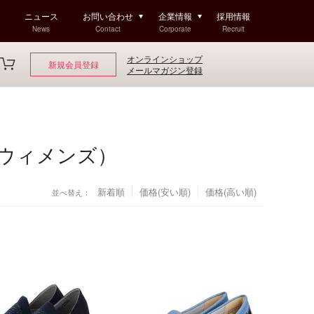
ニュース
お問い合わせ
企業情報
採用情報
News
Contact
Corporate
Recruit
オンラインショップ
新規会員登録
メールマガジン登録
ウィメンズ）
新着順
価格(安い順)
価格(高い順)
並べ替え：