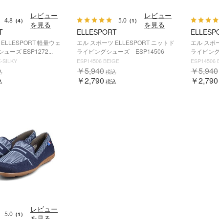
レビュー
レビュー
4.8
5.0
（4）
（1）
を見る
を見る
T
ELLESPORT
ELLESP
ELLESPORT 軽量ウェ
エル スポーツ ELLESPORT ニットド
エル スポー
ーズ ESP1272...
ライビングシューズ ESP14506
ライビング
-SILKY
ESP14506 BEIGE
ESP14506 
￥5,940
￥5,940
込
税込
￥2,790
￥2,790
込
税込
レビュー
5.0
（1）
を見る