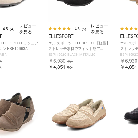
レビュー
レビュー
4.5
4.8
（4）
（6）
を見る
を見る
T
ELLESPORT
ELLESP
ELLESPORT カジュア
エル スポーツ ELLESPORT 【軽量】
エル スポー
 ESP10663A
ストレッチ素材でフィット感ア...
ストレッチ
LVER
ESP11592C BLACK-METALLIC
ESP11592
￥6,930
￥6,930
込
税込
￥4,851
￥4,851
込
税込