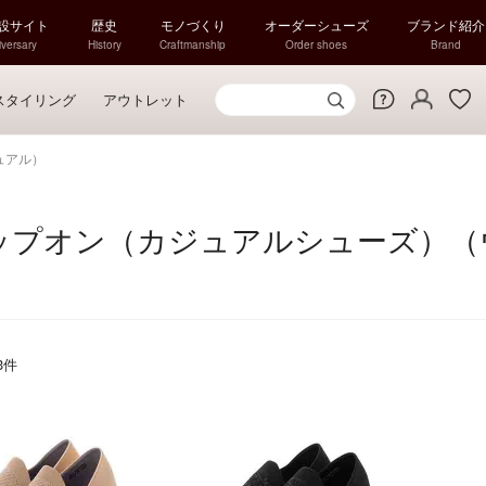
特設サイト
歴史
モノづくり
オーダーシューズ
ブランド紹介
versary
History
Craftmanship
Order shoes
Brand
スタイリング
アウトレット
ュアル）
ップオン（カジュアルシューズ）（
3
件