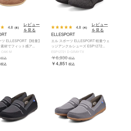
レビュー
レビュー
4.8
4.8
（6）
（4）
を見る
を見る
ORT
ELLESPORT
ツ ELLESPORT 【軽量】
エル スポーツ ELLESPORT 軽量ウェ
素材でフィット感ア...
ッジアンクルシューズ ESP1272...
C OAK-M
ESP12721 D-GRAY-TX
￥6,930
税込
税込
￥4,851
税込
税込