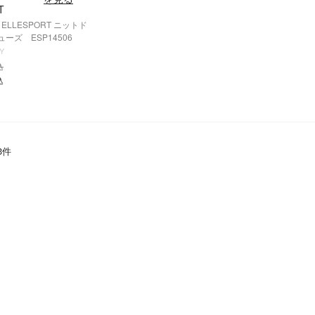
T
ELLESPORT ニットド
ーズ ESP14506
Y
込
込
3
件