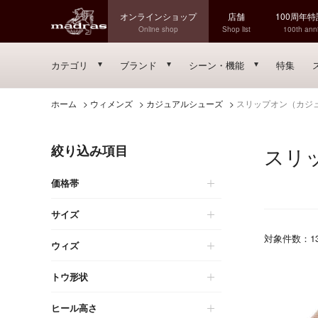
オンラインショップ
店舗
100周年
Online shop
Shop list
100th anni
カテゴリ
ブランド
シーン・機能
特集
ホーム
>
ウィメンズ
>
カジュアルシューズ
>
スリップオン（カジ
絞り込み項目
スリ
価格帯
サイズ
対象件数：
1
ウィズ
トウ形状
ヒール高さ