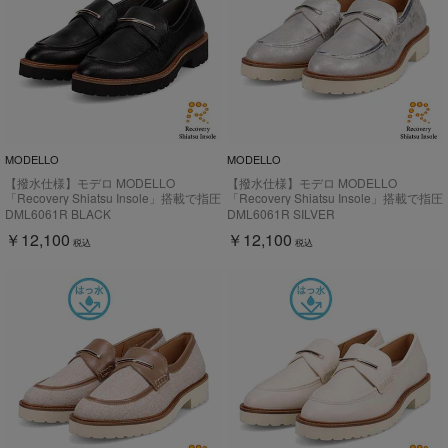
MODELLO
MODELLO
【撥水仕様】モデロ MODELLO
【撥水仕様】モデロ MODELLO
「Recovery Shiatsu Insole」搭載で指圧
「Recovery Shiatsu Insole」搭載で指圧
効果により血行をよくする。バー金具付
効果により血行をよくする。バー金具付
DML6061R BLACK
DML6061R SILVER
き厚底ローファー DML6061R
き厚底ローファー DML6061R
￥12,100
￥12,100
税込
税込