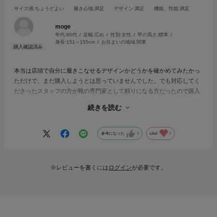
サイズ感
:ちょうどよい
履き心地
:満足
デザイン
:満足
機能、性能
:満足
moge
年代:
60代
足幅:
広め
性別:
女性
甲の高さ:
標準
身長:
151～155cm
お住まいの地域:
関東
本当は店頭で自分に履きこなせるデザインかどうかを確かめてみたかっ
ただけで、まだ購入しようとは思っていませんでした。でも対応してく
ださったスタッフの方が靴の専門家として頼りになる方だったので購入
を決めました。持ち帰って履いてみたら、説明された通り感動的に履き
続きを読む
やすく歩きやすかったです。年齢を重ねるごとに靴選びが難しくなって
いるので、良い靴、そして頼りになる靴屋さんに出会えました。
参考になった
0
Like!
0
※レビューを書くには
ログイン
が必要です。