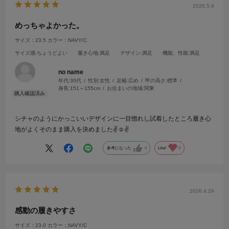
2026.5.9
めっちゃよかった。
サイズ：23.5
カラー：NAVY/C
サイズ感
:ちょうどよい
履き心地
:満足
デザイン
:満足
機能、性能
:満足
no name
年代:
30代
性別:
女性
足幅:
広め
甲の高さ:
標準
身長:
151～155cm
お住まいの地域:
関東
シチャのようにかっこいいデザインに一目惚れし試着したところ履き心
地がよくそのまま購入を決めました✌️☺️✌️
参考になった
0
Like!
0
2026.4.29
感動の履きやすさ
サイズ：23.0
カラー：NAVY/C