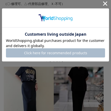
（〇-修理可、△-代替部品修理、Ｘ-不可）
ソール交換：
×
ヒール交換：
×
リフト交換：
×
STYLING
スタイリング