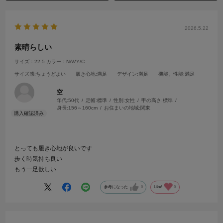
2026.5.22
素晴らしい
サイズ：22.5
カラー：NAVY/C
サイズ感
:ちょうどよい
履き心地
:満足
デザイン
:満足
機能、性能
:満足
空
年代:
50代
足幅:
標準
性別:
女性
甲の高さ:
標準
身長:
156～160cm
お住まいの地域:
関東
とっても履き心地が良いです
歩く時気持ち良い
もう一足欲しい
参考になった
0
Like!
0