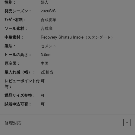
性別：
婦人
発売シーズン：
2026S/S
ｱｯﾊﾟｰ材料：
合成皮革
ソール素材：
合成底
中敷素材：
Recovery Shiatsu Insole（スタンダード）
製法：
セメント
ヒールの高さ：
3.0cm
原産国：
中国
足入れ感（幅）：
2E相当
レビューポイント付
可
与：
返品サイズ交換：
可
試着申込可否：
可
修理対応