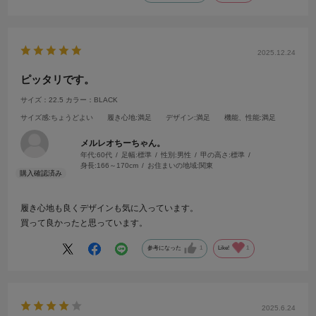
2025.12.24
ピッタリです。
サイズ：22.5
カラー：BLACK
サイズ感
:ちょうどよい
履き心地
:満足
デザイン
:満足
機能、性能
:満足
メルレオちーちゃん。
年代:
60代
足幅:
標準
性別:
男性
甲の高さ:
標準
身長:
166～170cm
お住まいの地域:
関東
履き心地も良くデザインも気に入っています。
買って良かったと思っています。
参考になった
1
Like!
1
2025.6.24