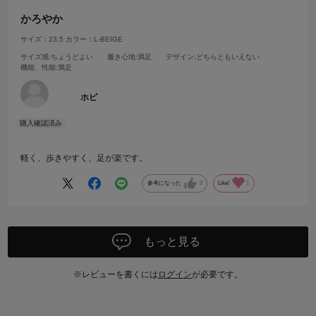
かろやか
サイズ：23.5
カラー：L-BEIGE
サイズ感
:ちょうどよい
履き心地
:満足
デザイン
:どちらともいえない
機能、性能
:満足
ホピ
軽く、歩きやすく、足が楽です。
参考になった
2
Like!
1
もっと見る
※レビューを書くには
ログイン
が必要です。