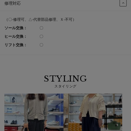
修理対応
（〇-修理可、△-代替部品修理、Ｘ-不可）
ソール交換：
〇
ヒール交換：
〇
リフト交換：
〇
STYLING
スタイリング