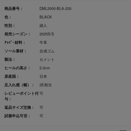
商品番号：
DML3500-BLA-230
色：
BLACK
性別：
婦人
発売シーズン：
2025S/S
ｱｯﾊﾟｰ材料：
牛革
ソール素材：
合成ゴム
製法：
セメント
ヒールの高さ：
2.0cm
原産国：
日本
足入れ感（幅）：
2E相当
レビューポイント付
可
与：
返品サイズ交換：
可
試着申込可否：
可