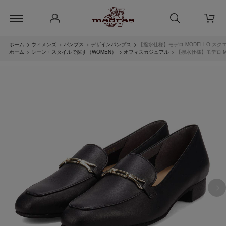
ホーム
>
ウィメンズ
>
パンプス
>
デザインパンプス
>
【撥水仕様】モデロ MODELLO スク
ホーム
>
シーン・スタイルで探す（WOMEN）
>
オフィスカジュアル
>
【撥水仕様】モデロ M