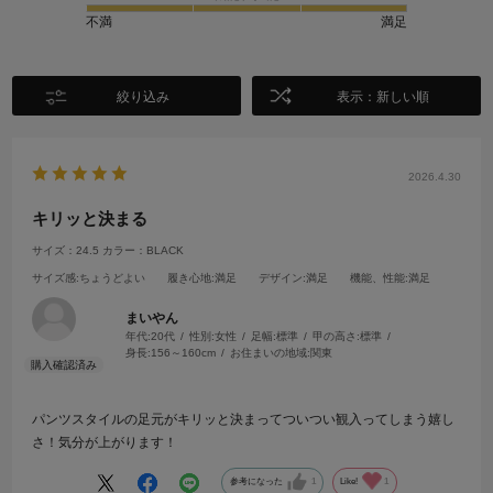
不満
満足
絞り込み
表示：新しい順
2026.4.30
キリッと決まる
サイズ：24.5
カラー：BLACK
サイズ感
:ちょうどよい
履き心地
:満足
デザイン
:満足
機能、性能
:満足
まいやん
年代:
20代
性別:
女性
足幅:
標準
甲の高さ:
標準
身長:
156～160cm
お住まいの地域:
関東
パンツスタイルの足元がキリッと決まってついつい観入ってしまう嬉し
さ！気分が上がります！
参考になった
1
Like!
1