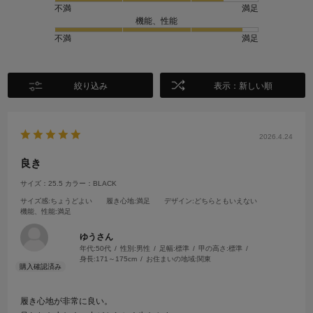
不満
満足
機能、性能
不満
満足
絞り込み
表示：新しい順
2026.4.24
良き
サイズ：25.5
カラー：BLACK
サイズ感
:ちょうどよい
履き心地
:満足
デザイン
:どちらともいえない
機能、性能
:満足
ゆうさん
年代:
50代
性別:
男性
足幅:
標準
甲の高さ:
標準
身長:
171～175cm
お住まいの地域:
関東
履き心地が非常に良い。