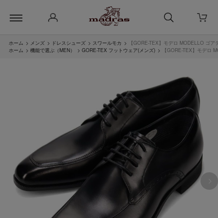
ホーム
>
メンズ
>
ドレスシューズ
>
スワールモカ
>
【GORE-TEX】モデロ MODELLO ゴ
ホーム
>
機能で選ぶ（MEN）
>
GORE-TEX フットウェア(メンズ)
>
【GORE-TEX】モデロ 