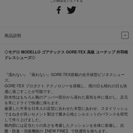
この商品をシェアする
商品説明
◇モデロ MODELLO ゴアテックス GORE-TEX 高級 ユーチップ 外羽根
ドレスシューズ◇
『濡れない』『蒸れない』GORE-TEX搭載の全天候型ビジネスシュー
ズ。
GORE-TEX プロダクト テクノロジーを搭載し、雨の日も晴れの日も快
適に過ごすことが可能です。
防水性はもちろん靴のアッパー部分から蒸れた蒸気を外に逃がし、足元
を常にドライで快適に保ちます。
厳選した牛革を日本人の足型に合わせた木型にあわせ、スタイリッシュ
でまねきが良いセメント製法で履き心地とシルエットのバランスを研究
して作り上げました。
靴内部には足当たりの良さを考慮したクッションを全体に装備し、抗
菌・防臭・消臭機能の【NEW FINE】 で快適性を保ちます。