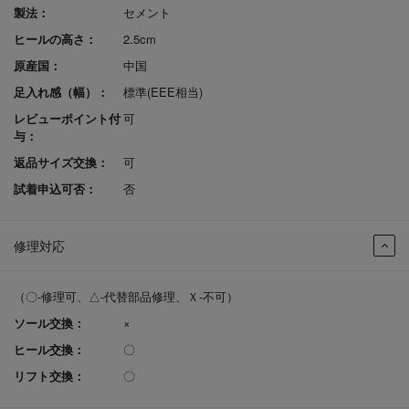
製法：
セメント
ヒールの高さ：
2.5cm
原産国：
中国
足入れ感（幅）：
標準(EEE相当)
レビューポイント付
可
与：
返品サイズ交換：
可
試着申込可否：
否
修理対応
（〇-修理可、△-代替部品修理、Ｘ-不可）
ソール交換：
×
ヒール交換：
〇
リフト交換：
〇