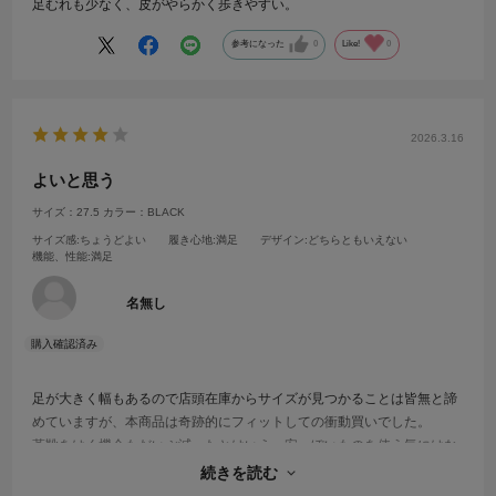
足むれも少なく、皮がやらかく歩きやすい。
参考になった
0
Like!
0
2026.3.16
よいと思う
サイズ：27.5
カラー：BLACK
サイズ感
:ちょうどよい
履き心地
:満足
デザイン
:どちらともいえない
機能、性能
:満足
名無し
足が大きく幅もあるので店頭在庫からサイズが見つかることは皆無と諦
めていますが、本商品は奇跡的にフィットしての衝動買いでした。
革靴をはく機会もだいぶ減ったとはいえ、安っぽいものを使う気にはな
れず、見栄えにも少しはこだわりたい、そんな私にはぴったりの靴でし
続きを読む
た。