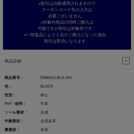
※割引は自動適用されますので
クーポンコード等の入力は
必要ございません。
※対象外商品の同時ご購入は
可能ですが割引は対象外です。
※一部返品により１点のご購入になった場合、
割引は取消になります。
商品詳細
商品番号：
DM852G-BLA-250
色：
BLACK
性別：
紳士
ｱｯﾊﾟｰ材料：
牛革
ソール素材：
合成
中敷素材：
合成皮革
裏素材：
本革