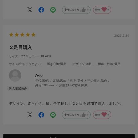
参考になった
0
Like!
0
2026.2.24
２足目購入
サイズ：27.0
カラー：BLACK
サイズ感
:ちょうどよい
履き心地
:満足
デザイン
:満足
機能、性能
:満足
かわ
年代:
50代
足幅:
広め
性別:
男性
甲の高さ:
低め
身長:
180cm～
お住まいの地域:
関東
デザイン。柔らかさ。幅。全て良し！２足目を追加で購入しました。
参考になった
0
Like!
0