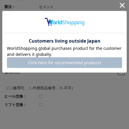
製法：
セメント
原産国：
中国
足入れ感（幅）：
3E相当
レビューポイント付
可
与：
返品サイズ交換：
可
試着申込可否：
可
修理対応
（〇-修理可、△-代替部品修理、Ｘ-不可）
ヒール交換：
〇
リフト交換：
〇