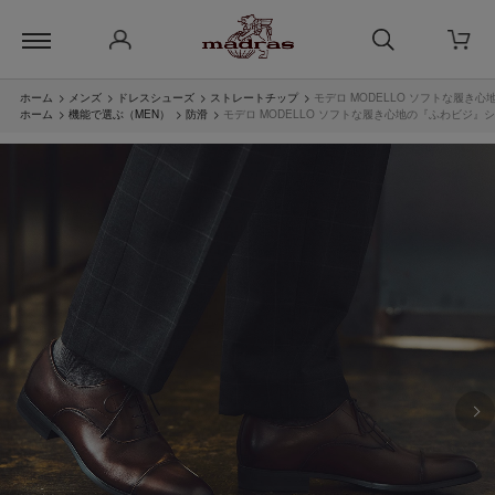
ホーム
>
メンズ
>
ドレスシューズ
>
ストレートチップ
>
モデロ MODELLO ソフトな履き
ホーム
>
機能で選ぶ（MEN）
>
防滑
>
モデロ MODELLO ソフトな履き心地の『ふわビジ』