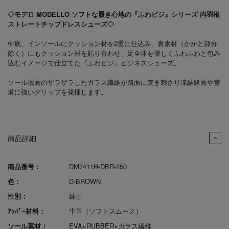
◇モデロ MODELLO ソフトな履き心地の『ふわビジ』シリーズ 内羽根
ストレートチップドレスシューズ◇
中底、インソールにクッション材を2重に仕込み、裏素材（かかと部分
除く）にもクッション材を貼り合わせ、足全体を優しくふわふわと包み
込むイメージで仕立てた『ふわビジ』ビジネスシューズ。
ソール底面のザラザラしたガラス繊維が路面に突き刺さり凍結路面や雪
道に強いグリップを発揮します。
商品詳細
商品番号：
DM7411H-DBR-250
色：
D-BROWN
性別：
紳士
ｱｯﾊﾟｰ材料：
牛革（ソフトスムース）
ソール素材：
EVA×RUBBER×ガラス繊維