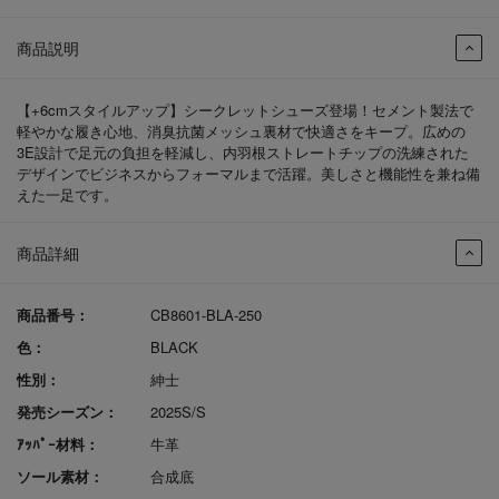
商品説明
【+6cmスタイルアップ】シークレットシューズ登場！セメント製法で
軽やかな履き心地、消臭抗菌メッシュ裏材で快適さをキープ。広めの
3E設計で足元の負担を軽減し、内羽根ストレートチップの洗練された
デザインでビジネスからフォーマルまで活躍。美しさと機能性を兼ね備
えた一足です。
商品詳細
商品番号：
CB8601-BLA-250
色：
BLACK
性別：
紳士
発売シーズン：
2025S/S
ｱｯﾊﾟｰ材料：
牛革
ソール素材：
合成底