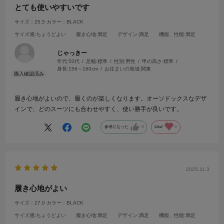
とても使いやすいです
サイズ：25.5
カラー：BLACK
サイズ感
:ちょうどよい
履き心地
:満足
デザイン
:満足
機能、性能
:満足
じゃっきー
年代:
50代
足幅:
標準
性別:
男性
甲の高さ:
標準
身長:
156～160cm
お住まいの地域:
関東
履き心地がよいので、履くのが楽しくなります。オーソドックスなデザ
インで、どのスーツにも合わせやすく、使い勝手が良いです。
参考になった
0
Like!
0
2025.11.3
履き心地がよい
サイズ：27.0
カラー：BLACK
サイズ感
:ちょうどよい
履き心地
:満足
デザイン
:満足
機能、性能
:満足