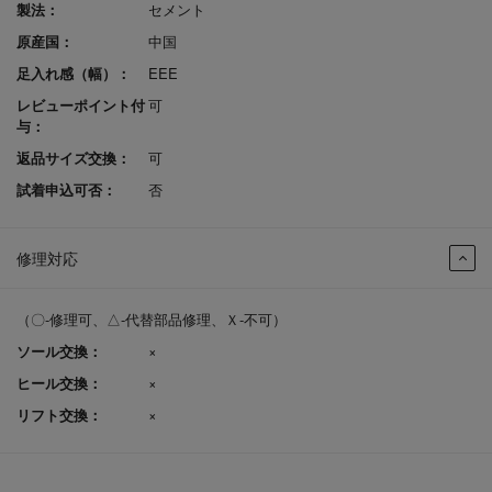
製法：
セメント
原産国：
中国
足入れ感（幅）：
EEE
レビューポイント付
可
与：
返品サイズ交換：
可
試着申込可否：
否
修理対応
（〇-修理可、△-代替部品修理、Ｘ-不可）
ソール交換：
×
ヒール交換：
×
リフト交換：
×