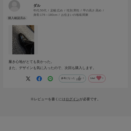
ダル
年代:
50代
足幅:
広め
性別:
男性
甲の高さ:
高め
身長:
176～180cm
お住まいの地域:
関東
履き心地がとても良かった。
また、デザインも気に入ったので、次回も購入します。
参考になった
0
Like!
0
※レビューを書くには
ログイン
が必要です。