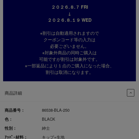
２０２６.８.７ FRI
↓
２０２６.８.１９ WED
※割引は自動適用されますので
クーポンコード等の入力は
必要ございません。
※対象外商品の同時ご購入は
可能ですが割引は対象外です。
※一部返品により１点のご購入になった場合、
割引は取消になります。
商品詳細
商品番号：
86538-BLA-250
色：
BLACK
性別：
紳士
ｱｯﾊﾟｰ材料：
キップ×生地