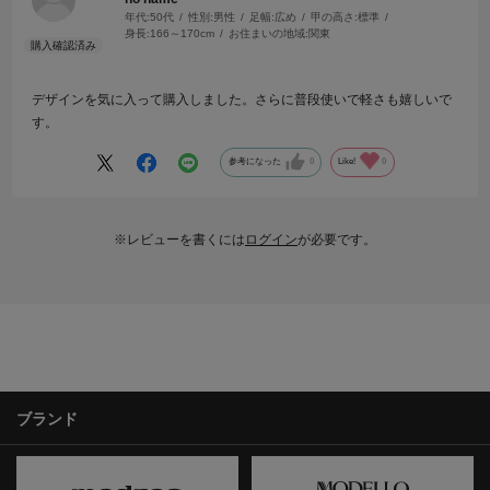
年代:
50代
性別:
男性
足幅:
広め
甲の高さ:
標準
身長:
166～170cm
お住まいの地域:
関東
デザインを気に入って購入しました。さらに普段使いで軽さも嬉しいで
す。
参考になった
0
Like!
0
※レビューを書くには
ログイン
が必要です。
ブランド