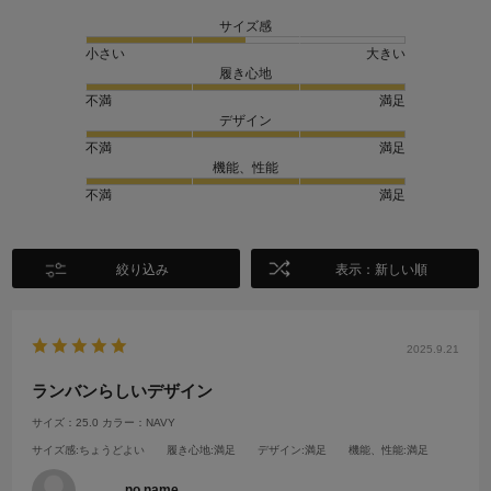
サイズ感
小さい
大きい
履き心地
不満
満足
デザイン
不満
満足
機能、性能
不満
満足
絞り込み
表示：新しい順
2025.9.21
ランバンらしいデザイン
サイズ：25.0
カラー：NAVY
サイズ感
:ちょうどよい
履き心地
:満足
デザイン
:満足
機能、性能
:満足
no name