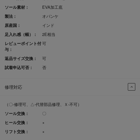
ソール素材：
EVA加工底
製法：
オパンケ
原産国：
インド
足入れ感（幅）：
2E相当
レビューポイント付
可
与：
返品サイズ交換：
可
試着申込可否：
否
修理対応
（〇-修理可、△-代替部品修理、Ｘ-不可）
ソール交換：
〇
ヒール交換：
×
リフト交換：
×