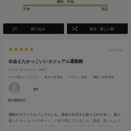
機能、性能
不満
満足
絞り込み
表示：新しい順
2026.1.28
出会えたかっこいいカジュアル通勤靴
サイズ：27.0
カラー：NAVY
サイズ感
:ちょうどよい
履き心地
:満足
デザイン
:満足
機能、性能
:満足
DT
通勤やオフィスカジュアルにも、普段の生活でも取り入れやすい、落ち
着いたカッコいいデザイン。一目で気に入りました。最初、思ったより
小さかったのか、つま先が痛かったですが、3日もすると履き慣れ、足