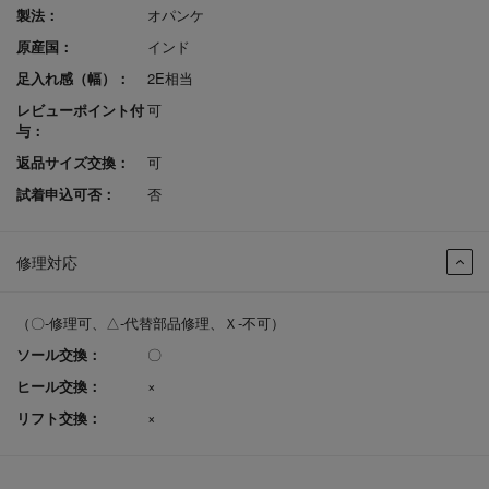
製法：
オパンケ
原産国：
インド
足入れ感（幅）：
2E相当
レビューポイント付
可
与：
返品サイズ交換：
可
試着申込可否：
否
修理対応
（〇-修理可、△-代替部品修理、Ｘ-不可）
ソール交換：
〇
ヒール交換：
×
リフト交換：
×