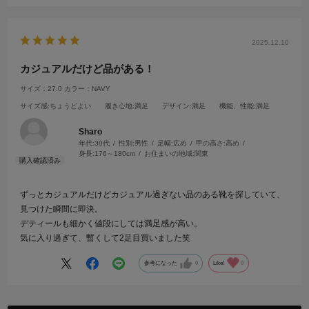
2025.12.10
カジュアルだけど品がある！
サイズ：27.0
カラー：NAVY
サイズ感
:ちょうどよい
履き心地
:満足
デザイン
:満足
機能、性能
:満足
Sharo
年代:
30代
性別:
男性
足幅:
広め
甲の高さ:
高め
身長:
176～180cm
お住まいの地域:
関東
ずっとカジュアルだけどカジュアル過ぎない品のある靴を探していて、
見つけた瞬間に即決。
デティールも細かく値段にしては満足感が高い。
気に入り過ぎて、暫くして2足目買いました笑
参考になった
0
Like!
0