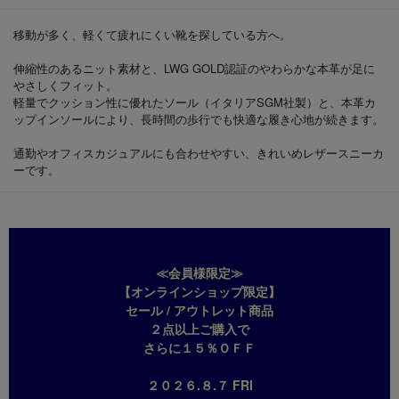
移動が多く、軽くて疲れにくい靴を探している方へ。
伸縮性のあるニット素材と、LWG GOLD認証のやわらかな本革が足に
やさしくフィット。
軽量でクッション性に優れたソール（イタリアSGM社製）と、本革カ
ップインソールにより、長時間の歩行でも快適な履き心地が続きます。
通勤やオフィスカジュアルにも合わせやすい、きれいめレザースニーカ
ーです。
≪会員様限定≫
【オンラインショップ限定】
セール / アウトレット商品
２点以上ご購入で
さらに１５％ＯＦＦ
２０２６.８.７ FRI