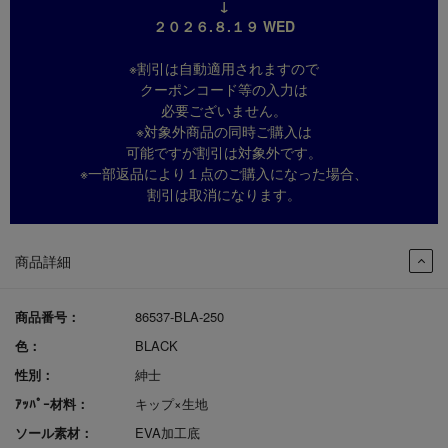
↓
２０２６.８.１９ WED
※割引は自動適用されますので
クーポンコード等の入力は
必要ございません。
※対象外商品の同時ご購入は
可能ですが割引は対象外です。
※一部返品により１点のご購入になった場合、
割引は取消になります。
商品詳細
商品番号：
86537-BLA-250
色：
BLACK
性別：
紳士
ｱｯﾊﾟｰ材料：
キップ×生地
ソール素材：
EVA加工底