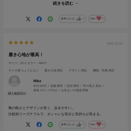
にフィットしたこの靴は、どのシーンでも手放せない素晴らしい一足に
続きを読む
なりました。
参考になった
0
Like!
0
2025.12.19
履き心地が最高！
サイズ：26.0
カラー：NAVY
サイズ感
:ちょうどよい
履き心地
:満足
デザイン
:満足
機能、性能
:満足
Mika
年代:
60代
足幅:
標準
性別:
男性
甲の高さ:
高め
身長:
171～175cm
お住まいの地域:
関東
靴の軽さとデザインが良く、歩きやすい。
比較的リーズナブルで、オシャレな気分と気持ちが高まる。
参考になった
0
Like!
0